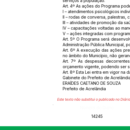
serviços à população.
Art. 4º As ações do Programa poder
I – atendimentos psicológicos indi
II – rodas de conversa, palestras,
III – atividades de promoção da sa
IV – capacitações voltadas ao man
V – ações integradas com programa
Art. 5º O Programa será desenvol
Administração Pública Municipal, p
Art. 6º A execução das ações previ
no âmbito do Município, não gera
Art. 7º As despesas decorrentes
orçamento vigente, podendo ser su
Art. 8º Esta Lei entra em vigor na 
Gabinete do Prefeito de Acrelândia
ERAÍDES CAETANO DE SOUZA
Prefeito de Acrelândia
Este texto não substitui o publicado no Diário
Número do Diário:
14245