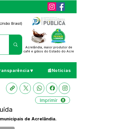
União Brasil)
Acrelândia, maior produtor de
café
e grãos do Estado do Acre
ransparência🔽
📰Notícias
Imprimir
uida
 municipais de Acrelândia.