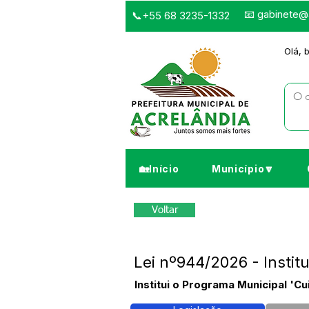
📧
gabinete@a
📞+55 68 3235-1332
Olá, 
🏡Início
Município🔽
Voltar
Lei nº944/2026 - Insti
Institui o Programa Municipal 'C