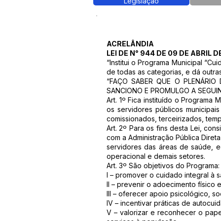
Legislação
ACRELÂNDIA
LEI DE N° 944 DE 09 DE ABRIL D
“Institui o Programa Municipal “Cu
de todas as categorias, e dá outra
“FAÇO SABER QUE O PLENÁRIO 
SANCIONO E PROMULGO A SEGUINT
Art. 1º Fica instituído o Program
os servidores públicos municipais
comissionados, terceirizados, tem
Art. 2º Para os fins desta Lei, co
com a Administração Pública Direta
servidores das áreas de saúde, ed
operacional e demais setores.
Art. 3º São objetivos do Programa:
I – promover o cuidado integral à 
II – prevenir o adoecimento físico
III – oferecer apoio psicológico, soc
IV – incentivar práticas de autocui
V – valorizar e reconhecer o pap