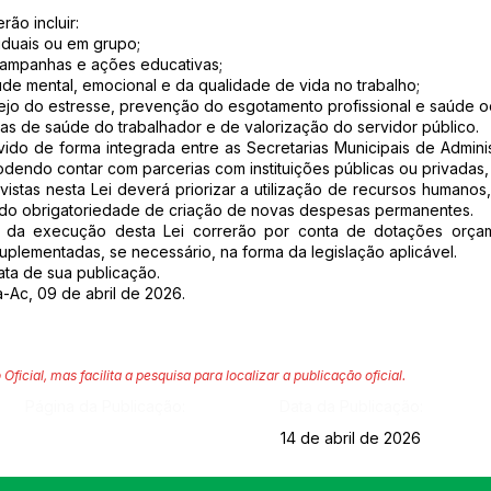
ão incluir:
viduais ou em grupo;
 campanhas e ações educativas;
úde mental, emocional e da qualidade de vida no trabalho;
ejo do estresse, prevenção do esgotamento profissional e saúde o
s de saúde do trabalhador e de valorização do servidor público.
vido de forma integrada entre as Secretarias Municipais de Admin
odendo contar com parcerias com instituições públicas ou privadas,
stas nesta Lei deverá priorizar a utilização de recursos humanos, m
ndo obrigatoriedade de criação de novas despesas permanentes.
 da execução desta Lei correrão por conta de dotações orçame
plementadas, se necessário, na forma da legislação aplicável.
data de sua publicação.
-Ac, 09 de abril de 2026.
 Oficial, mas facilita a pesquisa para localizar a publicação oficial.
Página da Publicação:
Data da Publicação:
14 de abril de 2026