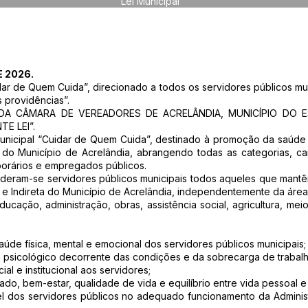
Lei Municipal
E 2026.
idar de Quem Cuida”, direcionado a todos os servidores públicos mu
s providências”.
DA CÂMARA DE VEREADORES DE ACRELÂNDIA, MUNICÍPIO DO 
E LEI”.
a Municipal “Cuidar de Quem Cuida”, destinado à promoção da saúde 
 do Município de Acrelândia, abrangendo todas as categorias, car
porários e empregados públicos.
nsideram-se servidores públicos municipais todos aqueles que mant
 e Indireta do Município de Acrelândia, independentemente da área 
ucação, administração, obras, assistência social, agricultura, mei
saúde física, mental e emocional dos servidores públicos municipais;
 e psicológico decorrente das condições e da sobrecarga de trabalh
ial e institucional aos servidores;
dado, bem-estar, qualidade de vida e equilíbrio entre vida pessoal e 
el dos servidores públicos no adequado funcionamento da Adminis