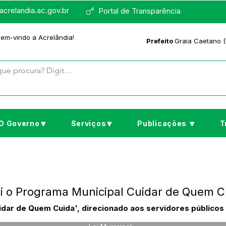
crelandia.ac.gov.br
Portal de Transparência
bem-vindo a Acrelândia!
Prefeito
Graia Caetano (
O Governo🔽
Serviços🔽
Publicações 🔽
T
tui o Programa Municipal Cuidar de Quem C
uidar de Quem Cuida', direcionado aos servidores públicos