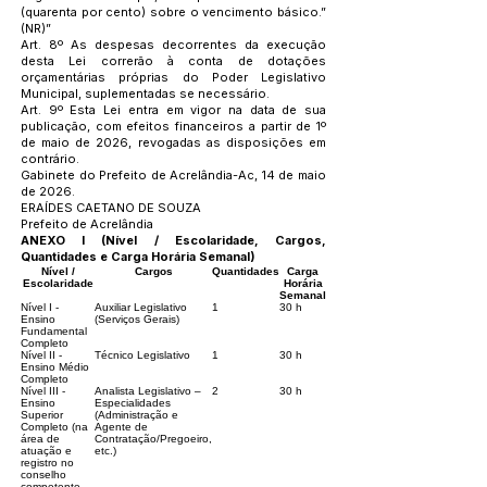
(quarenta por cento) sobre o vencimento básico.”
(NR)”
Art. 8º As despesas decorrentes da execução
desta Lei correrão à conta de dotações
orçamentárias próprias do Poder Legislativo
Municipal, suplementadas se necessário.
Art. 9º Esta Lei entra em vigor na data de sua
publicação, com efeitos financeiros a partir de 1º
de maio de 2026, revogadas as disposições em
contrário.
Gabinete do Prefeito de Acrelândia-Ac, 14 de maio
de 2026.
ERAÍDES CAETANO DE SOUZA
Prefeito de Acrelândia
ANEXO I (Nível / Escolaridade, Cargos,
Quantidades e Carga Horária Semanal)
Nível /
Cargos
Quantidades
Carga
Escolaridade
Horária
Semanal
Nível I -
Auxiliar Legislativo
1
30 h
Ensino
(Serviços Gerais)
Fundamental
Completo
Nível II -
Técnico Legislativo
1
30 h
Ensino Médio
Completo
Nível III -
Analista Legislativo –
2
30 h
Ensino
Especialidades
Superior
(Administração e
Completo (na
Agente de
área de
Contratação/Pregoeiro,
atuação e
etc.)
registro no
conselho
competente