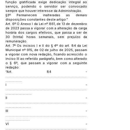
função gratificada exige dedicação integral ao
serviço, podendo o servidor ser convocado
sempre que houver interesse da Administração.
§3º Permanecem inalteradas as demais
disposições constantes deste artigo.”
Art. 6º O Anexo I da Lei nº 861, de 13 de dezembro
de 2023 passa a vigorar com a alteração da carga
horária dos cargos efetivos, que passa a ser de
30 (trinta) horas semanais, sem prejuízo da
remuneração.
Art. 7º Os incisos I e II do § 4º do art. 84 da Lei
Municipal nº 915, de 02 de julho de 2025, passam
a vigorar com nova redação, ficando acrescido o
inciso III ao referido parágrafo, bem como alterado
o § 6º, que passam a vigorar com a seguinte
redação:
“Art. 84 -
.............................................................................................
...................
I -
.............................................................................................
..............................
II -
.............................................................................................
.............................
III -
.............................................................................................
............................
VI -
.............................................................................................