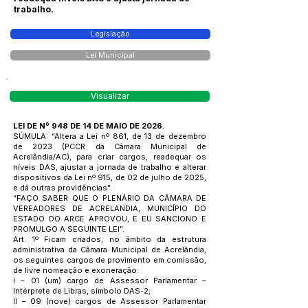
trabalho.
Legislação
Lei Municipal
Visualizar
LEI DE Nº 948 DE 14 DE MAIO DE 2026.
SÚMULA: “Altera a Lei nº 861, de 13 de dezembro
de 2023 (PCCR da Câmara Municipal de
Acrelândia/AC), para criar cargos, readequar os
níveis DAS, ajustar a jornada de trabalho e alterar
dispositivos da Lei nº 915, de 02 de julho de 2025,
e dá outras providências”.
“FAÇO SABER QUE O PLENÁRIO DA CÂMARA DE
VEREADORES DE ACRELANDIA, MUNICÍPIO DO
ESTADO DO ARCE APROVOU, E EU SANCIONO E
PROMULGO A SEGUINTE LEI”.
Art. 1º Ficam criados, no âmbito da estrutura
administrativa da Câmara Municipal de Acrelândia,
os seguintes cargos de provimento em comissão,
de livre nomeação e exoneração:
I – 01 (um) cargo de Assessor Parlamentar –
Intérprete de Libras, símbolo DAS-2;
II – 09 (nove) cargos de Assessor Parlamentar