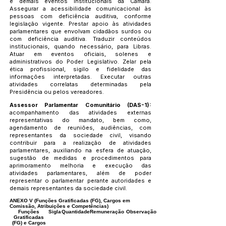
e demais eventos institucionais da Câmara.
Assegurar a acessibilidade comunicacional às
pessoas com deficiência auditiva, conforme
legislação vigente. Prestar apoio às atividades
parlamentares que envolvam cidadãos surdos ou
com deficiência auditiva. Traduzir conteúdos
institucionais, quando necessário, para Libras.
Atuar em eventos oficiais, solenes e
administrativos do Poder Legislativo. Zelar pela
ética profissional, sigilo e fidelidade das
informações interpretadas. Executar outras
atividades correlatas determinadas pela
Presidência ou pelos vereadores.
Assessor Parlamentar Comunitário (DAS-1):
acompanhamento das atividades externas
representativas do mandato, bem como,
agendamento de reuniões, audiências, com
representantes da sociedade civil, visando
contribuir para a realização de atividades
parlamentares, auxiliando na esfera de atuação,
sugestão de medidas e procedimentos para
aprimoramento melhoria e execução das
atividades parlamentares, além de poder
representar o parlamentar perante autoridades e
demais representantes da sociedade civil.
ANEXO V (Funções Gratificadas (FG), Cargos em
Comissão, Atribuições e Competências)
Funções
Sigla
Quantidade
Remuneração
Observação
Gratificadas
(FG) e Cargos