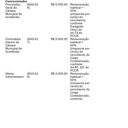
Comissionados
Procurador-
(DAS-
01
R$ 6.500,00
Remuneração
Geral da
8)
habitual +
Câmara
50%
Municipal de
(cinquenta por
Acrelândia
cento) do
vencimento,
conforme
Parágrafo
Único do
art.73 do
PCCR.
Controlador
(DAS-
01
R$ 5.000,00
Remuneração
Interno da
7)
habitual +
Câmara
50%
Municipal de
(cinquenta por
Acrelândia
cento) do
vencimento do
Cargo
Comissionado,
conforme
Art.85, §3º do
PCCR
Diretor
(DAS-
01
R$ 4.000,00
Remuneração
Administrativo
6)
habitual +
50%
(cinquenta por
cento) do
vencimento do
Cargo
Comissionado,
conforme
Art.85, §3º do
PCCR
Diretor de
(DAS-
01
R$ 3.700,00
Remuneração
Licitação
5)
habitual +
50%
(cinquenta por
cento) do
vencimento do
Cargo