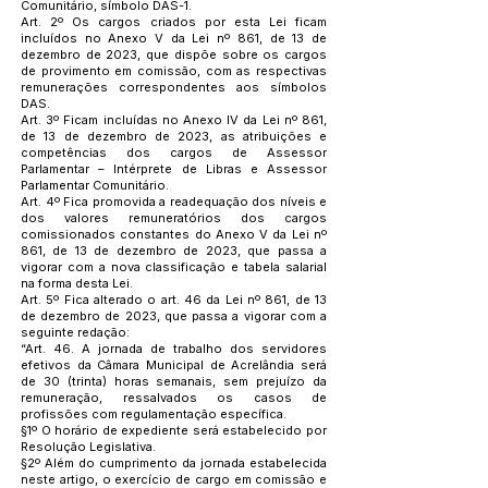
Comunitário, símbolo DAS-1.
Art. 2º Os cargos criados por esta Lei ficam
incluídos no Anexo V da Lei nº 861, de 13 de
dezembro de 2023, que dispõe sobre os cargos
de provimento em comissão, com as respectivas
remunerações correspondentes aos símbolos
DAS.
Art. 3º Ficam incluídas no Anexo IV da Lei nº 861,
de 13 de dezembro de 2023, as atribuições e
competências dos cargos de Assessor
Parlamentar – Intérprete de Libras e Assessor
Parlamentar Comunitário.
Art. 4º Fica promovida a readequação dos níveis e
dos valores remuneratórios dos cargos
comissionados constantes do Anexo V da Lei nº
861, de 13 de dezembro de 2023, que passa a
vigorar com a nova classificação e tabela salarial
na forma desta Lei.
Art. 5º Fica alterado o art. 46 da Lei nº 861, de 13
de dezembro de 2023, que passa a vigorar com a
seguinte redação:
“Art. 46. A jornada de trabalho dos servidores
efetivos da Câmara Municipal de Acrelândia será
de 30 (trinta) horas semanais, sem prejuízo da
remuneração, ressalvados os casos de
profissões com regulamentação específica.
§1º O horário de expediente será estabelecido por
Resolução Legislativa.
§2º Além do cumprimento da jornada estabelecida
neste artigo, o exercício de cargo em comissão e