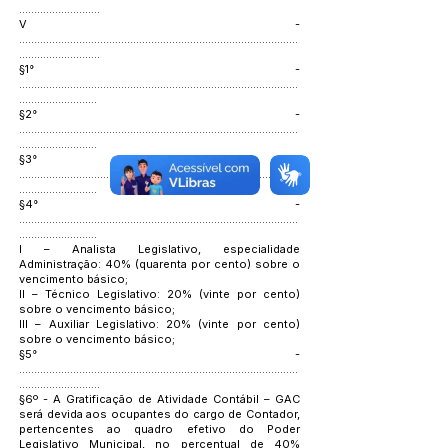
...........................
V -
.............................................................................................
...........................
§1° -
.............................................................................................
..........................
§2° -
.............................................................................................
..........................
§3° -
.............................................................................................
..........................
§4° -
.............................................................................................
..........................
I – Analista Legislativo, especialidade
Administração: 40% (quarenta por cento) sobre o
vencimento básico;
II – Técnico Legislativo: 20% (vinte por cento)
sobre o vencimento básico;
III – Auxiliar Legislativo: 20% (vinte por cento)
sobre o vencimento básico;
§5° -
.............................................................................................
...........................
§6º - A Gratificação de Atividade Contábil – GAC
será devida aos ocupantes do cargo de Contador,
pertencentes ao quadro efetivo do Poder
Legislativo Municipal, no percentual de 40%