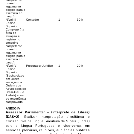
quando
legalmente
exigido para o
exercício do
cargo).
Nível III -
Contador
1
30 h
Ensino
Superior
Completo (na
área de
atuação e
registro no
conselho
competente
quando
legalmente
exigido para o
exercício do
cargo).
Nível IV -
Procurador Jurídico
1
20 h
Ensino
Superior
(Bacharelado
em Direito,
inscrição na
Ordem dos
Advogados do
Brasil-OAB, e
2 (dois) anos
de experiência
comprovada.
ANEXO IV
Assessor Parlamentar – (Intérprete de Libras)
(DAS-2):
Realizar interpretação simultânea e
consecutiva da Língua Brasileira de Sinais (Libras)
para a Língua Portuguesa e vice-versa, em
sessões plenárias, reuniões, audiências públicas