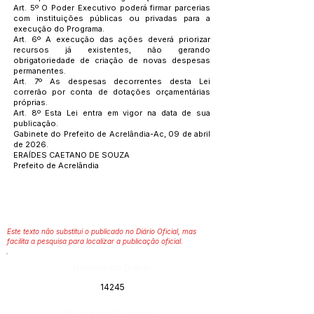
Art. 5º O Poder Executivo poderá firmar parcerias
com instituições públicas ou privadas para a
execução do Programa.
Art. 6º A execução das ações deverá priorizar
recursos já existentes, não gerando
obrigatoriedade de criação de novas despesas
permanentes.
Art. 7º As despesas decorrentes desta Lei
correrão por conta de dotações orçamentárias
próprias.
Art. 8º Esta Lei entra em vigor na data de sua
publicação.
Gabinete do Prefeito de Acrelândia-Ac, 09 de abril
de 2026.
ERAÍDES CAETANO DE SOUZA
Prefeito de Acrelândia
Este texto não substitui o publicado no Diário Oficial, mas
facilita a pesquisa para localizar a publicação oficial.
Número do Diário:
14245
Página da Publicação: