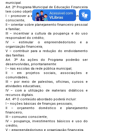
municipal.
Art. 2º Programa Municipal de Educação Financeira
tem como objetivos:
I – promover a educação financeira e o consumo
consciente;
II – orientar sobre planejamento financeiro pessoal
e familiar;
III – incentivar a cultura da poupança e do uso
responsável do crédito;
IV – estimular o empreendedorismo e a
organização financeira;
V – contribuir para a redução do endividamento
das famílias.
Art. 3º As ações do Programa poderão ser
desenvolvidas, prioritariamente:
I – nas escolas da rede pública municipal;
II – em projetos sociais, associações e
comunidades;
III – por meio de palestras, oficinas, cursos e
atividades educativas;
IV – com a utilização de materiais didáticos e
recursos digitais.
Art. 4º O conteúdo abordado poderá incluir:
I – noções básicas de finanças pessoais;
II – orçamento doméstico e planejamento
financeiro;
III – consumo consciente;
IV – poupança, investimentos básicos e uso do
crédito;
V – empreendedorismo e organização financeira.