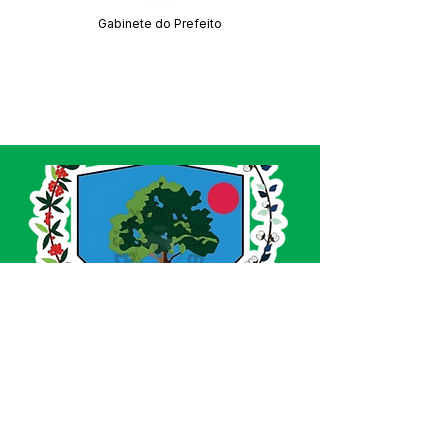
Gabinete do Prefeito
SERVIÇO DE ATENDIMENTO AO CIDADÃO 
(SIC) E OUVIDORIA
Prefeitura de Acrelândia - Estado do Acre
CNPJ 
84.306.737/0001-27