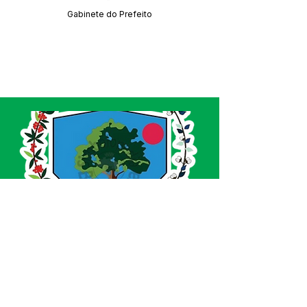
Gabinete do Prefeito
SERVIÇO DE ATENDIMENTO AO CIDADÃO 
(SIC) E OUVIDORIA
Prefeitura de Acrelândia - Estado do Acre
CNPJ 
84.306.737/0001-27
💻Acesso online: 
SIC 
| 
Fale Conosco
 | 