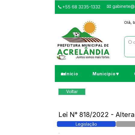
📧
gabinete@a
📞+55 68 3235-1332
Olá, 
🏡Início
Município🔽
Voltar
Lei N° 818/2022 - Altera
Legislação