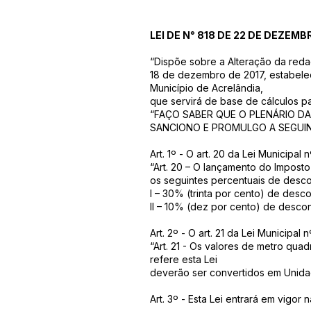
LEI DE N° 818 DE 22 DE DEZEMB
“Dispõe sobre a Alteração da redação
18 de dezembro de 2017, estabelec
Município de Acrelândia,
que servirá de base de cálculos pa
“FAÇO SABER QUE O PLENÁRIO D
SANCIONO E PROMULGO A SEGUINT
Art. 1º - O art. 20 da Lei Municip
“Art. 20 – O lançamento do Imposto
os seguintes percentuais de desco
I – 30% (trinta por cento) de des
II – 10% (dez por cento) de desco
Art. 2º - O art. 21 da Lei Municip
“Art. 21 - Os valores de metro qua
refere esta Lei
deverão ser convertidos em Unidad
Art. 3º - Esta Lei entrará em vigo