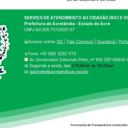
SERVIÇO DE ATENDIMENTO AO CIDADÃO (SIC) E O
Prefeitura de Acrelândia - Estado do Acre
CNPJ 
84.306.737/0001-27
💻Acesso online: 
SIC 
| 
Fale Conosco
 | 
Ouvidoria
| 
Port
📱Fone: +55 
(68) 3232-1173
🏢 
Av. Governador Edmundo Pinto, nº 810 CEP 69945-0
📅 Segunda a sexta, das 
07h30min às 13h30min
📧 
gabinete@acrelandia.ac.gov.br
Ferramenta de Transparência construída 