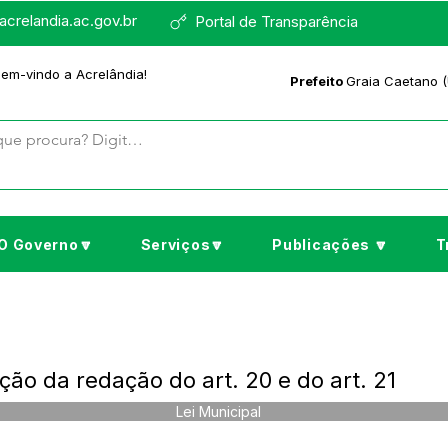
crelandia.ac.gov.br
Portal de Transparência
bem-vindo a Acrelândia!
Prefeito
Graia Caetano (
O Governo🔽
Serviços🔽
Publicações 🔽
T
ção da redação do art. 20 e do art. 21
Lei Municipal