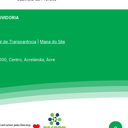
UVIDORIA
al de Transparência
 | 
Mapa do Site
00, Centro, Acrelândia, Acre
com amor pela Decorp.