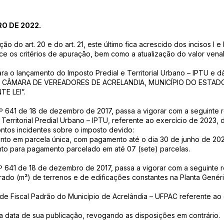
RO DE 2022.
 do art. 20 e do art. 21, este último fica acrescido dos incisos I e I
e os critérios de apuração, bem como a atualização do valor vena
ra o lançamento do Imposto Predial e Territorial Urbano – IPTU e dá
A CÂMARA DE VEREADORES DE ACRELANDIA, MUNICÍPIO DO ESTAD
E LEI”.
al nº 641 de 18 de dezembro de 2017, passa a vigorar com a seguinte 
 Territorial Predial Urbano – IPTU, referente ao exercício de 2023,
ntos incidentes sobre o imposto devido:
conto em parcela única, com pagamento até o dia 30 de junho de 202
nto para pagamento parcelado em até 07 (sete) parcelas.
al nº 641 de 18 de dezembro de 2017, passa a vigorar com a seguinte 
drado (m²) de terrenos e de edificações constantes na Planta Genér
e Fiscal Padrão do Município de Acrelândia – UFPAC referente ao 
r na data de sua publicação, revogando as disposições em contrário.