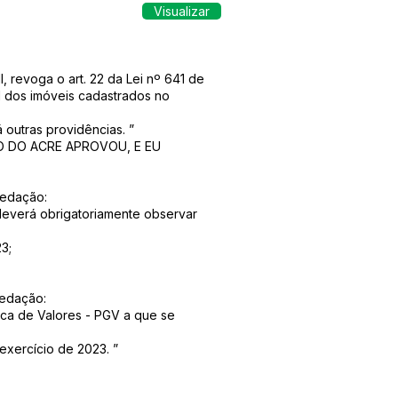
Visualizar
I, revoga o art. 22 da Lei nº 641 de
l dos imóveis cadastrados no
 outras providências. ”
O DO ACRE APROVOU, E EU
redação:
 deverá obrigatoriamente observar
3;
redação:
ica de Valores - PGV a que se
exercício de 2023. ”