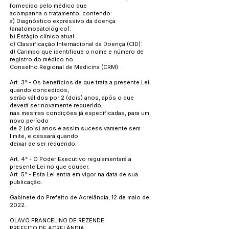
fornecido pelo médico que
acompanha o tratamento, contendo:
a) Diagnóstico expressivo da doença
(anatomopatológico):
b) Estágio clínico atual:
c) Classificação Internacional da Doença (CID):
d) Carimbo que identifique o nome e número de
registro do médico no
Conselho Regional de Medicina (CRM).
Art. 3° - Os benefícios de que trata a presente Lei,
quando concedidos,
serão válidos por 2 (dois) anos, após o que
deverá ser novamente requerido,
nas mesmas condições já especificadas, para um
novo período
de 2 (dois) anos e assim sucessivamente sem
limite, e cessará quando
deixar de ser requerido.
Art. 4° - O Poder Executivo regulamentará a
presente Lei no que couber.
Art. 5° - Esta Lei entra em vigor na data de sua
publicação.
Gabinete do Prefeito de Acrelândia, 12 de maio de
2022.
OLAVO FRANCELINO DE REZENDE
PREFEITO DE ACRELÂNDIA