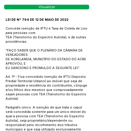
Visualizar
LEI DE N° 794 DE 12 DE MAIO DE 2022
Concede isenção de IPTU e Taxa de Coleta de Lixo
para pessoas com
TEA (Transtorno do Espectro Autista), e dá outras
providências.
“FAÇO SABER QUE O PLENÁRIO DA CÂMARA DE
VEREADORES
DE ACRELANDIA, MUNICÍPIO DO ESTADO DO ACRE
APROVOU, E
EU SANCIONO E PROMULGO A SEGUINTE LEI”.
Art. 1º - Fica concedido isenção de IPTU (Imposto
Predial Territorial Urbano) ao imóvel que seja de
propriedade e residência do contribuinte, cônjuge
e/ou filhos dos mesmos que comprovadamente
sejam pessoas com TEA (Transtorno do Espectro
Autista).
Parágrafo único. A isenção de que trata o caput
será concedida somente para um único imóvel do
qual a pessoa com TEA (Transtorno do Espectro
Autista), seja proprietário/dependente ou
responsável pelo recolhimento dos tributos
municipais e que seja utilizado exclusivamente