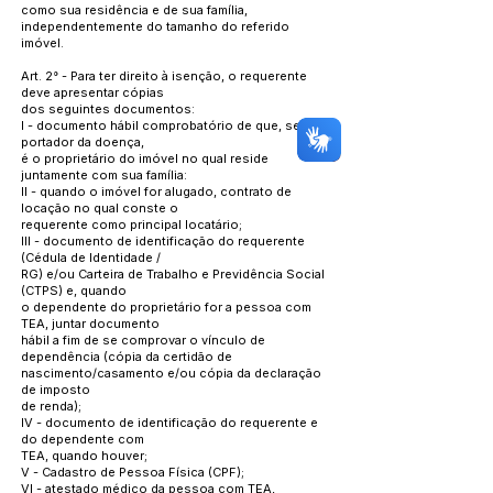
como sua residência e de sua família,
independentemente do tamanho do referido
imóvel.
Art. 2° - Para ter direito à isenção, o requerente
deve apresentar cópias
dos seguintes documentos:
I - documento hábil comprobatório de que, sendo
portador da doença,
é o proprietário do imóvel no qual reside
juntamente com sua família:
II - quando o imóvel for alugado, contrato de
locação no qual conste o
requerente como principal locatário;
III - documento de identificação do requerente
(Cédula de Identidade /
RG) e/ou Carteira de Trabalho e Previdência Social
(CTPS) e, quando
o dependente do proprietário for a pessoa com
TEA, juntar documento
hábil a fim de se comprovar o vínculo de
dependência (cópia da certidão de
nascimento/casamento e/ou cópia da declaração
de imposto
de renda);
IV - documento de identificação do requerente e
do dependente com
TEA, quando houver;
V - Cadastro de Pessoa Física (CPF);
VI - atestado médico da pessoa com TEA,