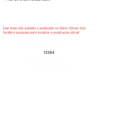
Este texto não substitui o publicado no Diário Oficial, mas
facilita a pesquisa para localizar a publicação oficial.
Número do Diário:
13284
Página da Publicação:
Data da Publicação:
13 de maio de 2022
Órgão:
Gabinete do Prefeito