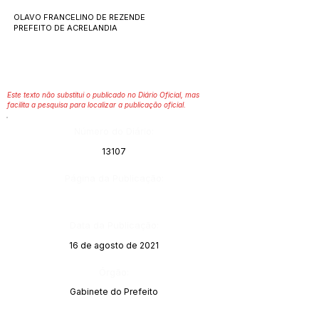
OLAVO FRANCELINO DE REZENDE
PREFEITO DE ACRELANDIA
Este texto não substitui o publicado no Diário Oficial, mas
facilita a pesquisa para localizar a publicação oficial.
Número do Diário:
13107
Página da Publicação:
Data da Publicação:
16 de agosto de 2021
Órgão:
Gabinete do Prefeito