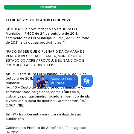
Visualizar
LEI DE Nº 775 DE 12 AGOSTO DE 2021
SÚMULA: “Dá nova redação ao art. 10 da Lei
Municipal n° 407, de 24 de outubro de 2011,
acrescido pela Lei Municipal nº 765, de 28 de maio
de 2021, e dá outras providências. ”
“FAÇO SABER QUE O PLENÁRIO DA CÂMARA DE
VEREADORES DE ACRELANDIA, MUNICÍPIO DO
ESTADO DO ACRE APROVOU, E EU SANCIONO E
PROMULGO A SEGUINTE LEI”.
Art. 1º - O art. 10 da Lei Municipal n° 407, de 24 de
outubro de 2011, passa a vigorar com a seguinte
redação:
“Art. 10 – Custo de transporte do caminhão ¾ ou
caminhão toco carga seca, com 01 (um) eixo,
cobrança por quilômetro rodado em sentido de ida
e volta, até o local de destino. Contrapartida (R$)
2,00.” (NR);
Art. 2º - Esta Lei entra em vigor na data de sua
publicação.
Gabinete do Prefeito de Acrelândia, 12 de agosto
de 2021.