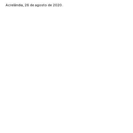
Acrelândia, 26 de agosto de 2020.
EDERALDO CAETANO DE SOUSA
PREFEITO DE ACRELANDIA
Este texto não substitui o publicado no Diário Oficial, mas
facilita a pesquisa para localizar a publicação oficial.
Número do Diário:
12868
Página da Publicação:
Data da Publicação:
27 de agosto de 2020
Órgão:
Gabinete do Prefeito