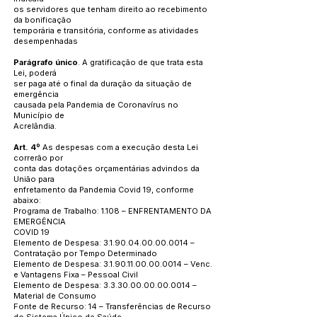
os servidores que tenham direito ao recebimento
da bonificação
temporária e transitória, conforme as atividades
desempenhadas
Parágrafo único
. A gratificação de que trata esta
Lei, poderá
ser paga até o final da duração da situação de
emergência
causada pela Pandemia de Coronavírus no
Município de
Acrelândia.
Art. 4º
As despesas com a execução desta Lei
correrão por
conta das dotações orçamentárias advindos da
União para
enfretamento da Pandemia Covid 19, conforme
abaixo:
Programa de Trabalho: 1.108 – ENFRENTAMENTO DA
EMERGÊNCIA
COVID 19
Elemento de Despesa:
3.1.90.04.00.00.0014
–
Contratação por Tempo Determinado
Elemento de Despesa:
3.1.90.11.00.00.0014
– Venc.
e Vantagens Fixa – Pessoal Civil
Elemento de Despesa:
3.3.30.00.00.00.0014
–
Material de Consumo
Fonte de Recurso: 14 – Transferências de Recurso