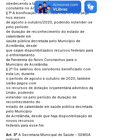
obedecendo a tabela
constante no Anexo Único desta Lei.
§ 1º A bonificação de que trata esta lei será paga
nos meses
de agosto a outubro/2020, podendo estender-se
pelo período
de duração de reconhecimento do estado de
calamidade em
saúde pública decretada pelo Município de
Acrelândia, desde
que sejam disponibilizados recursos federais para
o enfrentamento
da Pandemia do Novo Coronavírus para o
Município de Acrelândia.
§ 2º Os salários dos servidores beneficiado com
esta Lei, durante
o período de agosto a outubro de 2020, também
serão pagos com
os recursos de dotação orçamentária advindos da
União, podendo
estender-se pelo período de duração de
reconhecimento do
estado de calamidade em saúde pública decretada
pelo Município
de Acrelândia, desde que haja disponibilização de
novos recursos
federais para esse fim.
Art. 3º
A Secretaria Municipal de Saúde – SEMSA
indicará