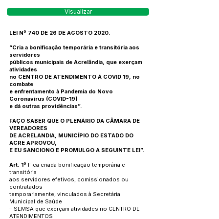
Visualizar
LEI Nº 740 DE 26 DE AGOSTO 2020.
“Cria a bonificação temporária e transitória aos
servidores
públicos municipais de Acrelândia, que exerçam
atividades
no CENTRO DE ATENDIMENTO Á COVID 19, no
combate
e enfrentamento à Pandemia do Novo
Coronavírus (COVID-19)
e dá outras providências”.
FAÇO SABER QUE O PLENÁRIO DA CÂMARA DE
VEREADORES
DE ACRELANDIA, MUNICÍPIO DO ESTADO DO
ACRE APROVOU,
E EU SANCIONO E PROMULGO A SEGUINTE LEI”.
Art. 1º
Fica criada bonificação temporária e
transitória
aos servidores efetivos, comissionados ou
contratados
temporariamente, vinculados à Secretária
Municipal de Saúde
– SEMSA que exerçam atividades no CENTRO DE
ATENDIMENTOS