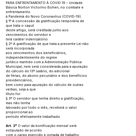
PARA ENFRENTAMENTO À COVID 19 – Unidade
Básica Norton Victorino Bohen, no combate e
enfrentamento
à Pandemia do Novo Coronavírus (COVID-19).
§ 1º A concessão da gratificação temporária de
que trata o caput
deste artigo, será creditada junto aos
vencimentos do servidor e
terá caráter indenizatório.
§ 2º A gratificação de que trata a presente Lei não
será incorporada
aos vencimentos dos beneficiários,
independentemente do regime
jurídico mantido com a Administração Pública
Municipal, nem será considerada para a apuração
do cálculo do 13º salário, do adicional
de férias, do abono pecuniário e dos benefícios
previdenciários,
bem como para apuração do cálculo de outras
verbas, seja a que
título for.
§ 3º O servidor que tenha direito a gratificação,
mas não tenha
laborado por todo o mês, receberá o valor
proporcional ao
período efetivamente trabalhado.
Art. 2º
O valor da bonificação mensal será
estipulado de acordo
com o cargo exercido e jornada de trabalho,