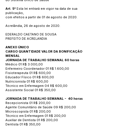
do Sistema Único de Saúde
Art. 5
º Esta lei entrará em vigor na data de sua
publicação,
com efeitos a partir de 01 de agosto de 2020.
Acrelândia, 26 de agosto de 2020.
EDERALDO CAETANO DE SOUSA
PREFEITO DE ACRELANDIA
ANEXO ÚNICO
CARGO QUANTIDADE VALOR DA BONIFICAÇÃO
MENSAL
JORNADA DE TRABALHO SEMANAL 60 horas
Médico 01 R$ 3.000,00
Enfermeiro Coordenador 01 R$ 1.600,00
Fisioterapeuta 01 R$ 600,00
Educador Físico 01 R$ 600,00
Nutricionista 01 R$ 600,00
Técnico em Enfermagem 04 R$ 600,00
Assistente Social 01 R$ 350,00
JORNADA DE TRABALHO SEMANAL - 40 horas
Recepcionista 01 R$ 200,00
Agente Comunitário de Saúde 09 R$ 200,00
Microscopista 01 R$ 200,00
Técnico em Enfermagem 01 R$ 200,00
Auxiliar de Dentista 01 R$ 200,00
Dentista 01 R$ 350,00