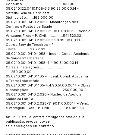
Consumo.....................................155.000,00
05.02.10.122.0410.1108
-3.3.90.32.00.00.14 -
Material Bem ou Serv. para
Distribuição.........165.000,00
05.02.10.301.0410.2.039
- Manutenção dos
Centros e Postos de Saúde
05.02.10.301.0410.2.039
-31.90.11.00.00.13 - Venc e
Vantagem Fixas – P. Civil...................541.523,32
05.02.10.301.0410.2.039
-3.3.90.39.00.00.13 –
Outros Serv de Terceiros – P.
Física................2.622,62
05.02.10.301.0410.1.058
– Incent. Const. Academia
de Saúde Intermediaria
05.02.10.301.0410.1.058
-4.4.90.51.00.00.14 –
Obras e Instalações...............................
......250.000,00
05.02.10.301.0410.1.105
– Incent. Const. Academia
p Exame Laboratório
05.02.10.301.0410.1.105
-4.4.90.51.00.00.14 – Obras
e Instalações......................................250.000,00
05.02.10.301.0410.2.028
– Núcleo de Apoio a
Saúde da Família
05.02.10.301.0410.2.028
-31.90.11.00.00.14 – Venc.
e Vantagem Fixas – P. Civil...................84.483,53
Art. 3º - Esta Lei entrará em vigor na data de sua
publicação, revogando-se
as disposições em contrário.