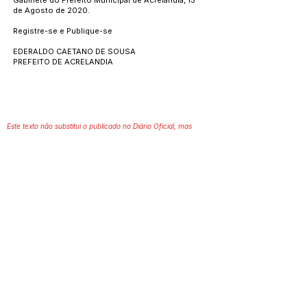
Gabinete do Prefeito Municipal de Acrelândia, 13
de Agosto de 2020.
Registre-se e Publique-se
EDERALDO CAETANO DE SOUSA
PREFEITO DE ACRELANDIA
Este texto não substitui o publicado no Diário Oficial, mas
facilita a pesquisa para localizar a publicação oficial.
Número do Diário:
12859
Página da Publicação:
Data da Publicação:
14 de agosto de 2020
Órgão: