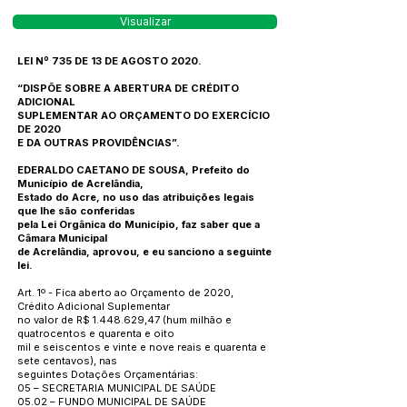
Visualizar
LEI Nº 735 DE 13 DE AGOSTO 2020.
“DISPÕE SOBRE A ABERTURA DE CRÉDITO
ADICIONAL
SUPLEMENTAR AO ORÇAMENTO DO EXERCÍCIO
DE 2020
E DA OUTRAS PROVIDÊNCIAS”.
EDERALDO CAETANO DE SOUSA, Prefeito do
Município de Acrelândia,
Estado do Acre, no uso das atribuições legais
que lhe são conferidas
pela Lei Orgânica do Município, faz saber que a
Câmara Municipal
de Acrelândia, aprovou, e eu sanciono a seguinte
lei.
Art. 1º - Fica aberto ao Orçamento de 2020,
Crédito Adicional Suplementar
no valor de R$
1.448.629
,47 (hum milhão e
quatrocentos e quarenta e oito
mil e seiscentos e vinte e nove reais e quarenta e
sete centavos), nas
seguintes Dotações Orçamentárias:
05 – SECRETARIA MUNICIPAL DE SAÚDE
05.02 – FUNDO MUNICIPAL DE SAÚDE