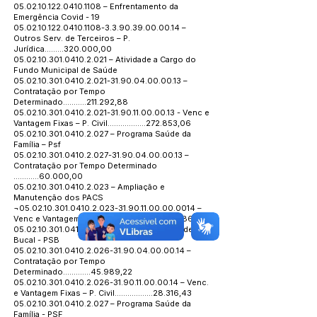
05.02.10.122.0410.1108
– Enfrentamento da
Emergência Covid - 19
05.02.10.122.0410.1108
-3.3.90.39.00.00.14 –
Outros Serv. de Terceiros – P.
Jurídica.........320.000,00
05.02.10.301.0410.2.021
– Atividade a Cargo do
Fundo Municipal de Saúde
05.02.10.301.0410.2.021
-31.90.04.00.00.13 –
Contratação por Tempo
Determinado...........211.292,88
05.02.10.301.0410.2.021
-31.90.11.00.00.13 - Venc e
Vantagem Fixas – P. Civil..................272.853,06
05.02.10.301.0410.2.027
– Programa Saúde da
Família – Psf
05.02.10.301.0410.2.027
-31.90.04.00.00.13 –
Contratação por Tempo Determinado
............60.000,00
05.02.10.301.0410.2.023
– Ampliação e
Manutenção dos PACS
¬05.02.10.301.0410.2.023-31.90.11.00.00.0014 –
Venc e Vantagem Fixas – P. Civil.............119.386,24
05.02.10.301.0410.2.026
– Programa de Saúde
Bucal - PSB
05.02.10.301.0410.2.026
-31.90.04.00.00.14 –
Contratação por Tempo
Determinado.............45.989,22
05.02.10.301.0410.2.026
-31.90.11.00.00.14 – Venc.
e Vantagem Fixas – P. Civil..................28.316,43
05.02.10.301.0410.2.027
– Programa Saúde da
Família - PSF