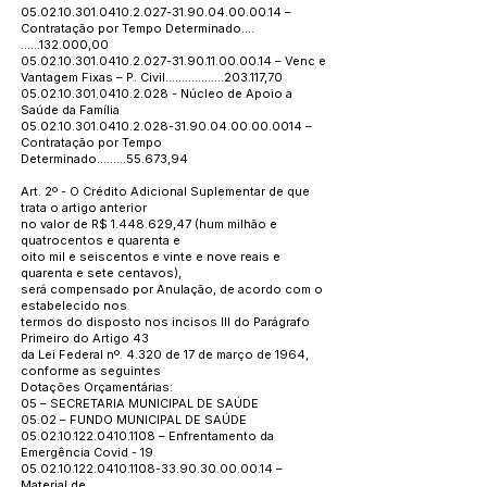
05.02.10.301.0410.2.027
-31.90.04.00.00.14 –
Contratação por Tempo Determinado....
…...132.000,00
05.02.10.301.0410.2.027
-31.90.11.00.00.14 – Venc e
Vantagem Fixas – P. Civil..................203.117,70
05.02.10.301.0410.2.028
- Núcleo de Apoio a
Saúde da Família
05.02.10.301.0410.2.028
-31.90.04.00.00.0014 –
Contratação por Tempo
Determinado.........55.673,94
Art. 2º - O Crédito Adicional Suplementar de que
trata o artigo anterior
no valor de R$
1.448.629
,47 (hum milhão e
quatrocentos e quarenta e
oito mil e seiscentos e vinte e nove reais e
quarenta e sete centavos),
será compensado por Anulação, de acordo com o
estabelecido nos
termos do disposto nos incisos III do Parágrafo
Primeiro do Artigo 43
da Lei Federal nº. 4.320 de 17 de março de 1964,
conforme as seguintes
Dotações Orçamentárias:
05 – SECRETARIA MUNICIPAL DE SAÚDE
05.02 – FUNDO MUNICIPAL DE SAÚDE
05.02.10.122.0410.1108
– Enfrentamento da
Emergência Covid - 19
05.02.10.122.0410.1108
-33.90.30.00.00.14 –
Material de