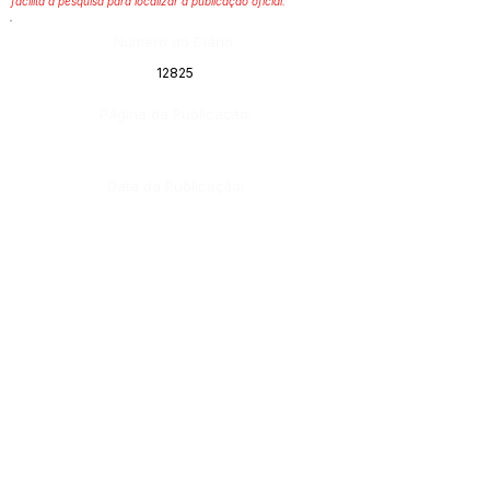
facilita a pesquisa para localizar a publicação oficial.
Número do Diário:
12825
Página da Publicação:
Data da Publicação:
25 de junho de 2020
Órgão:
Gabinete do Prefeito