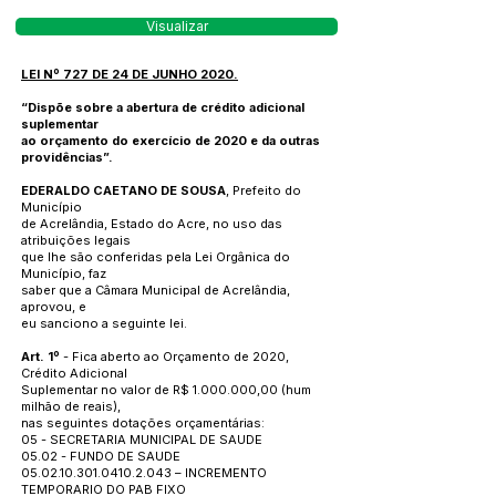
Visualizar
LEI Nº 727 DE 24 DE JUNHO 2020.
“Dispõe sobre a abertura de crédito adicional
suplementar
ao orçamento do exercício de 2020 e da outras
providências”.
EDERALDO CAETANO DE SOUSA
, Prefeito do
Município
de Acrelândia, Estado do Acre, no uso das
atribuições legais
que lhe são conferidas pela Lei Orgânica do
Município, faz
saber que a Câmara Municipal de Acrelândia,
aprovou, e
eu sanciono a seguinte lei.
Art. 1º
- Fica aberto ao Orçamento de 2020,
Crédito Adicional
Suplementar no valor de R$
1.000.000
,00 (hum
milhão de reais),
nas seguintes dotações orçamentárias:
05 - SECRETARIA MUNICIPAL DE SAUDE
05.02 - FUNDO DE SAUDE
05.02.10.301.0410.2.043
– INCREMENTO
TEMPORARIO DO PAB FIXO