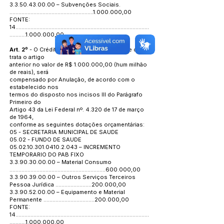
3.3.50.43.00.00
– Subvenções Sociais.
........................................................1.000.000,00
FONTE:
14.........................................................................................
...........1.000.000,00
Art. 2º
- O Crédito Adicional Suplementar de que
trata o artigo
anterior no valor de R$
1.000.000
,00 (hum milhão
de reais), será
compensado por Anulação, de acordo com o
estabelecido nos
termos do disposto nos incisos III do Parágrafo
Primeiro
do
Artigo 43 da Lei Federal nº. 4.320 de 17 de março
de 1964,
conforme as seguintes dotações orçamentárias:
05 - SECRETARIA MUNICIPAL DE SAUDE
05.02 - FUNDO DE SAUDE
05.02.10.301.0410.2.043
– INCREMENTO
TEMPORARIO DO PAB FIXO
3.3.90.30.00.00
– Material Consumo
................................................................600.000,00
3.3.90.39.00.00
– Outros Serviços Terceiros
Pessoa Jurídica ........................200.000,00
3.3.90.52.00.00
– Equipamento e Material
Permanente ..................................200.000,00
FONTE:
14.........................................................................................
...........1.000.000,00