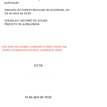
publicação.
Gabinete do Prefeito Municipal de Acrelândia, em
09 de Abril de 2020.
EDERALDO CAETANO DE SOUSA
PREFEITO DE ACRELÂNDIA
Este texto não substitui o publicado no Diário Oficial, mas
facilita a pesquisa para localizar a publicação oficial.
Número do Diário:
12778
Página da Publicação:
Data da Publicação:
14 de abril de 2020
Órgão: