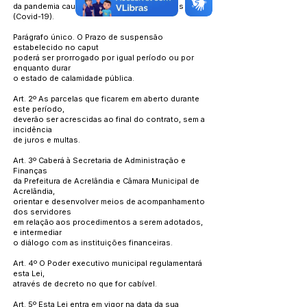
da pandemia causada pelo Novo Coronavírus
(Covid-19).
Parágrafo único. O Prazo de suspensão
estabelecido no caput
poderá ser prorrogado por igual período ou por
enquanto durar
o estado de calamidade pública.
Art. 2º As parcelas que ficarem em aberto durante
este período,
deverão ser acrescidas ao final do contrato, sem a
incidência
de juros e multas.
Art. 3º Caberá à Secretaria de Administração e
Finanças
da Prefeitura de Acrelândia e Câmara Municipal de
Acrelândia,
orientar e desenvolver meios de acompanhamento
dos servidores
em relação aos procedimentos a serem adotados,
e intermediar
o diálogo com as instituições financeiras.
Art. 4º O Poder executivo municipal regulamentará
esta Lei,
através de decreto no que for cabível.
Art. 5º Esta Lei entra em vigor na data da sua