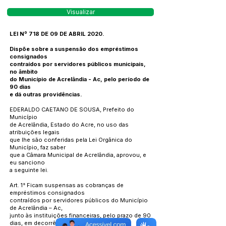
Visualizar
LEI Nº 718 DE 09 DE ABRIL 2020.
Dispõe sobre a suspensão dos empréstimos
consignados
contraídos por servidores públicos municipais,
no âmbito
do Município de Acrelândia - Ac, pelo período de
90 dias
e dá outras providências.
EDERALDO CAETANO DE SOUSA, Prefeito do
Município
de Acrelândia, Estado do Acre, no uso das
atribuições legais
que lhe são conferidas pela Lei Orgânica do
Município, faz saber
que a Câmara Municipal de Acrelândia, aprovou, e
eu sanciono
a seguinte lei.
Art. 1° Ficam suspensas as cobranças de
empréstimos consignados
contraídos por servidores públicos do Município
de Acrelândia – Ac,
junto às instituições financeiras, pelo prazo de 90
dias, em decorrência