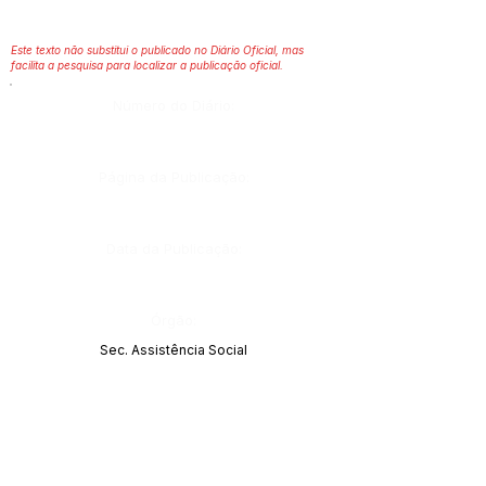
Este texto não substitui o publicado no Diário Oficial, mas
facilita a pesquisa para localizar a publicação oficial.
Número do Diário:
Página da Publicação:
Data da Publicação:
Órgão:
Sec. Assistência Social