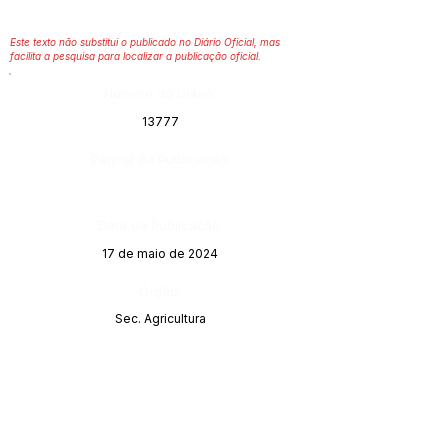
Este texto não substitui o publicado no Diário Oficial, mas
facilita a pesquisa para localizar a publicação oficial.
Número do Diário:
13777
Página da Publicação:
Data da Publicação:
17 de maio de 2024
Órgão:
Sec. Agricultura