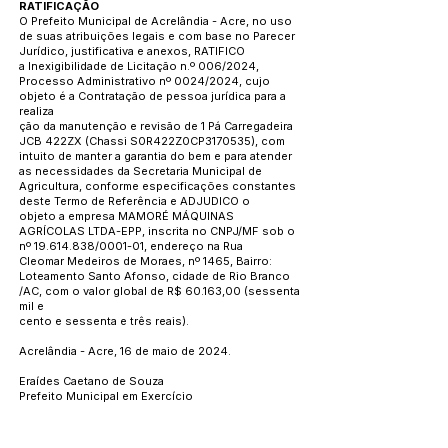
RATIFICAÇÃO
O Prefeito Municipal de Acrelândia - Acre, no uso
de suas atribuições legais e com base no Parecer
Jurídico, justificativa e anexos, RATIFICO
a Inexigibilidade de Licitação n.º 006/2024,
Processo Administrativo nº 0024/2024, cujo
objeto é a Contratação de pessoa jurídica para a
realiza
ção da manutenção e revisão de 1 Pá Carregadeira
JCB 422ZX (Chassi S0R422Z0CP3170535), com
intuito de manter a garantia do bem e para atender
as necessidades da Secretaria Municipal de
Agricultura, conforme especificações constantes
deste Termo de Referência e ADJUDICO o
objeto a empresa MAMORÉ MÁQUINAS
AGRÍCOLAS LTDA-EPP, inscrita no CNPJ/MF sob o
nº
19.614.838
/0001-01, endereço na Rua
Cleomar Medeiros de Moraes, nº 1465, Bairro:
Loteamento Santo Afonso, cidade de Rio Branco
/AC, com o valor global de R$ 60.163,00 (sessenta
mil e
cento e sessenta e três reais).
Acrelândia - Acre, 16 de maio de 2024.
Eraídes Caetano de Souza
Prefeito Municipal em Exercício