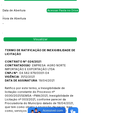
Data de Abertura
Acessar Pasta no Drive
-
Hora de Abertura
-
Visualizar
TERMO DE RATIFICAÇÃO DE INEXIGIBILIDADE DE
LICITAÇÃO
CONTRATO N° 024/2021
CONTRATADO(A):
EMPRESA: AGRO NORTE
IMPORTAÇÃO E EXPORTAÇÃO LTDA
CNPJ N°:
04.582.979
/0001-04
VIGÊNCIA:
31/12/2021
DATA DE ASSINATURA:
19/04/2021
Ratifico por este termo, a Inexigibilidade de
licitação constante do Processo nº
0030/2021/SEMSA –PMA/2021, Inexigibilidade de
Licitação nº 003/2021, conforme parecer da
Procuradoria do Município datado de 19/04/2021,
que tem como objeto a aquisição de peças, bem
como, serviços de revisão do veículo: L200