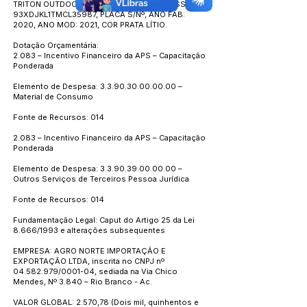
TRITON OUTDOOR GLX 2.4 D 4X4 MT, CHASSI:
93XDJKL1TMCL35987, PLACA S/Nº, ANO FAB:
2020, ANO MOD: 2021, COR PRATA LÍTIO.
Dotação Orçamentária:
2.083 – Incentivo Financeiro da APS – Capacitação
Ponderada
Elemento de Despesa:
3.3.90.30.00.00.00
–
Material de Consumo
Fonte de Recursos: 014
2.083 – Incentivo Financeiro da APS – Capacitação
Ponderada
Elemento de Despesa:
3.3.90.39.00.00.00
–
Outros Serviços de Terceiros Pessoa Jurídica
Fonte de Recursos: 014
Fundamentação Legal: Caput do Artigo 25 da Lei
8.666/1993 e alterações subsequentes
EMPRESA: AGRO NORTE IMPORTAÇÃO E
EXPORTAÇÃO LTDA, inscrita no CNPJ nº
04.582.979
/0001-04, sediada na Via Chico
Mendes, Nº 3.840 – Rio Branco - Ac.
VALOR GLOBAL: 2.570,78 (Dois mil, quinhentos e