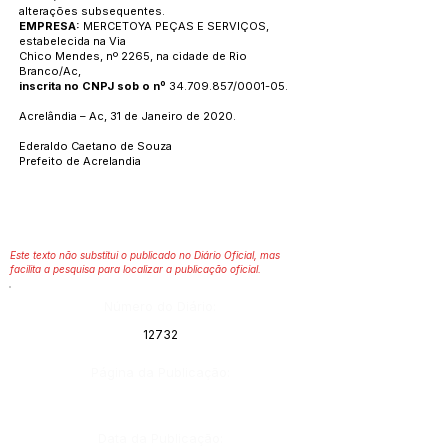
alterações subsequentes.
EMPRESA:
MERCETOYA PEÇAS E SERVIÇOS,
estabelecida na Via
Chico Mendes, nº 2265, na cidade de Rio
Branco/Ac,
inscrita no CNPJ sob o nº
34.709.857
/0001-05.
Acrelândia – Ac, 31 de Janeiro de 2020.
Ederaldo Caetano de Souza
Prefeito de Acrelandia
Este texto não substitui o publicado no Diário Oficial, mas
facilita a pesquisa para localizar a publicação oficial.
Número do Diário:
12732
Página da Publicação:
Data da Publicação: