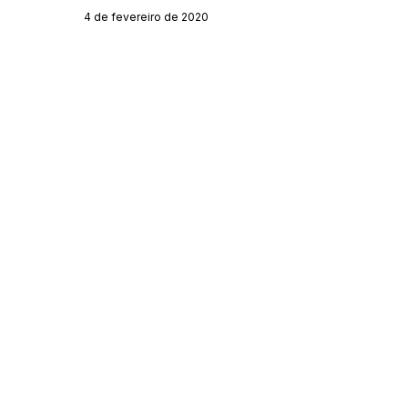
4 de fevereiro de 2020
Órgão:
SERVIÇO DE ATENDIMENTO AO CIDADÃO 
(SIC) E OUVIDORIA
Prefeitura de Acrelândia - Estado do Acre