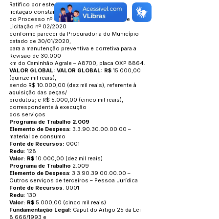
Ratifico por este termo, a Inexigibilidade de
licitação constante
do Processo nº 010/2020, Inexigibilidade de
Licitação nº 02/2020
conforme parecer da Procuradoria do Município
datado de 30/01/2020,
para a manutenção preventiva e corretiva para a
Revisão de 30.000
km do Caminhão Agrale – A8700, placa OXP 8864.
VALOR GLOBAL: VALOR GLOBAL: R$
15.000,00
(quinze mil reais),
sendo R$ 10.000,00 (dez mil reais), referente à
aquisição das peças/
produtos; e R$ 5.000,00 (cinco mil reais),
correspondente à execução
dos serviços
Programa de Trabalho 2.009
Elemento de Despesa:
3.3.90.30.00.00.00
–
material de consumo
Fonte de Recursos:
0001
Redu:
128
Valor: R$
10.000,00 (dez mil reais)
Programa de Trabalho
2.009
Elemento de Despesa
:
3.3.90.39.00.00.00
–
Outros serviços de terceiros – Pessoa Jurídica
Fonte de Recursos
: 0001
Redu:
130
Valor: R$
5.000,00 (cinco mil reais)
Fundamentação Legal:
Caput do Artigo 25 da Lei
8.666/1993 e