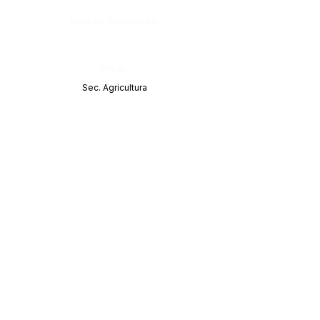
Data da Publicação:
Órgão:
Sec. Agricultura
SERVIÇO DE ATENDIMENTO AO CIDADÃO 