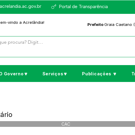
crelandia.ac.gov.br
Portal de Transparência
bem-vindo a Acrelândia!
Prefeito
Graia Caetano (
O Governo🔽
Serviços🔽
Publicações 🔽
T
ário
CAC