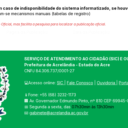
 caso de indisponibilidade do sistema informatizado, se houv
zam-se mecanismos manuais (tabelas de registro)
 Oficial, mas facilita a pesquisa para localizar a publicação oficial.
Página da Publicação:
Data da Publicação:
SERVIÇO DE ATENDIMENTO AO CIDADÃO (SIC) E O
Prefeitura de Acrelândia - Estado do Acre
CNPJ 
84.306.737/0001-27
💻Acesso online: 
SIC 
| 
Fale Conosco
 | 
Ouvidoria
| 
Port
📱Fone: +55 
(68) 3232-1173
🏢 
Av. Governador Edmundo Pinto, nº 810 CEP 69945-0
📅 Segunda a sexta, das 
07h30min às 13h30min
📧 
gabinete@acrelandia.ac.gov.br