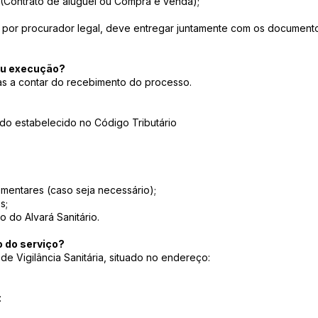
(Contrato de aluguel ou Compra e venda);
 por procurador legal, deve entregar juntamente com os document
ou execução?
as a contar do recebimento do processo.
do estabelecido no Código Tributário
mentares (caso seja necessário);
s;
o do Alvará Sanitário.
do serviço?
e Vigilância Sanitária, situado no endereço:
: