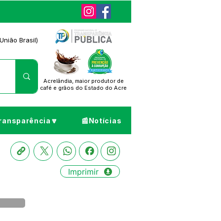
União Brasil)
Acrelândia, maior produtor de
café
e grãos do Estado do Acre
ransparência🔽
📰Notícias
Imprimir