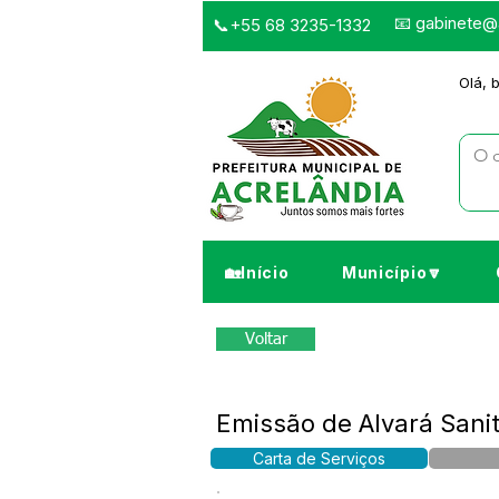
📧
gabinete@a
📞+55 68 3235-1332
Olá, 
🏡Início
Município🔽
Voltar
Emissão de Alvará Sanit
Carta de Serviços