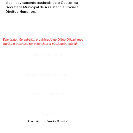
dias), devidamente assinada pelo Gestor da
Secretaria Municipal de Assistência Social e
Direitos Humanos.
Este texto não substitui o publicado no Diário Oficial, mas
facilita a pesquisa para localizar a publicação oficial.
Número do Diário:
Página da Publicação:
Data da Publicação:
Órgão:
Sec. Assistência Social