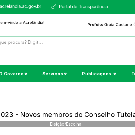
crelandia.ac.gov.br
Portal de Transparência
bem-vindo a Acrelândia!
Prefeito
Graia Caetano (
O Governo🔽
Serviços🔽
Publicações 🔽
T
/2023 - Novos membros do Conselho Tutel
Eleição/Escolha