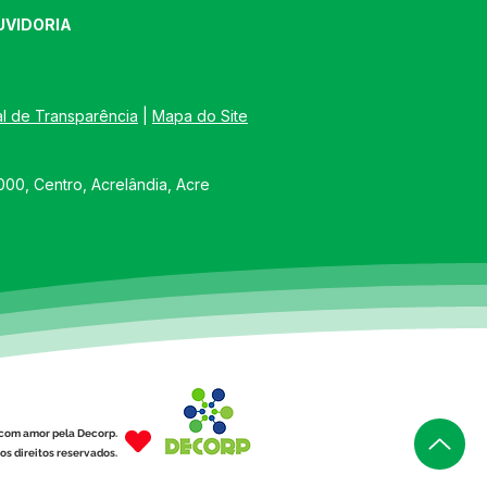
UVIDORIA
al de Transparência
 | 
Mapa do Site
00, Centro, Acrelândia, Acre
com amor pela Decorp.
os direitos reservados.