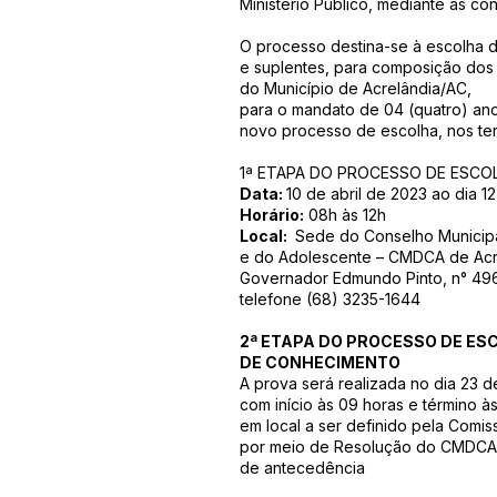
Ministério Público, mediante as co
O processo destina-se à escolha d
e suplentes, para composição dos 
do Município de Acrelândia/AC,
para o mandato de 04 (quatro) ano
novo processo de escolha, nos ter
1ª ETAPA DO PROCESSO DE ESCO
Data:
10 de abril de 2023 ao dia 1
Horário:
08h às 12h
Local:
Sede do Conselho Municipal
e do Adolescente – CMDCA de Acre
Governador Edmundo Pinto, n° 496,
telefone (68) 3235-1644
2ª ETAPA DO PROCESSO DE ESC
DE CONHECIMENTO
A prova será realizada no dia 23 d
com início às 09 horas e término às
em local a ser definido pela Comis
por meio de Resolução do CMDCA c
de antecedência