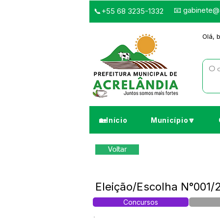
📧
gabinete@a
📞+55 68 3235-1332
Olá, 
🏡Início
Município🔽
Voltar
Eleição/Escolha N°001
Concursos