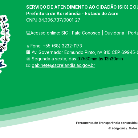
SERVIÇO DE ATENDIMENTO AO CIDADÃO (SIC) E O
Prefeitura de Acrelândia - Estado do Acre
CNPJ 
84.306.737/0001-27
💻Acesso online: 
SIC 
| 
Fale Conosco
 | 
Ouvidoria
| 
Port
📱Fone: +55 
(68) 3232-1173
🏢 
Av. Governador Edmundo Pinto, nº 810 CEP 69945-0
📅 Segunda a sexta, das 
07h30min às 13h30min
📧 
gabinete@acrelandia.ac.gov.br
Ferramenta de Transparência construída 
© 2009-2024. Todos 