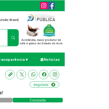
União Brasil)
Acrelândia, maior produtor de
café
e grãos do Estado do Acre
ransparência🔽
📰Notícias
Imprimir
ar
Concluída