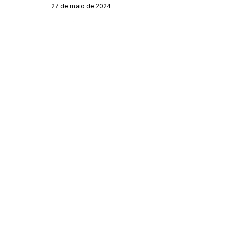
27 de maio de 2024
Órgão:
Sec. Agricultura
SERVIÇO DE ATENDIMENTO AO CIDADÃO 
(SIC) E OUVIDORIA
Prefeitura de Acrelândia - Estado do Acre