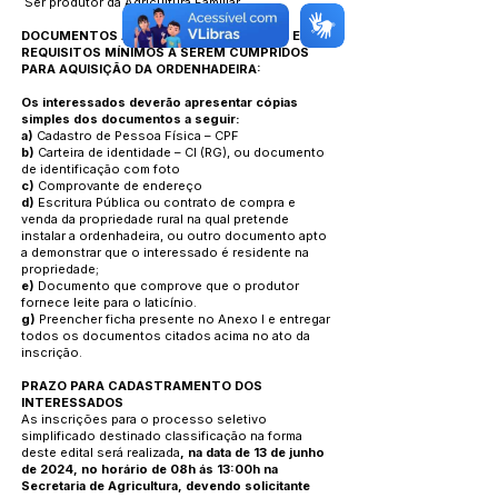
Ser produtor da Agricultura Familiar.
DOCUMENTOS A SEREM APRESENTADOS E
REQUISITOS MÍNIMOS A SEREM CUMPRIDOS
PARA AQUISIÇÃO DA ORDENHADEIRA:
Os interessados deverão apresentar cópias
simples dos documentos a seguir:
a)
Cadastro de Pessoa Física – CPF
b)
Carteira de identidade – CI (RG), ou documento
de identificação com foto
c)
Comprovante de endereço
d)
Escritura Pública ou contrato de compra e
venda da propriedade rural na qual pretende
instalar a ordenhadeira, ou outro documento apto
a demonstrar que o interessado é residente na
propriedade;
e)
Documento que comprove que o produtor
fornece leite para o laticínio.
g)
Preencher ficha presente no Anexo I e entregar
todos os documentos citados acima no ato da
inscrição.
PRAZO PARA CADASTRAMENTO DOS
INTERESSADOS
As inscrições para o processo seletivo
simplificado destinado classificação na forma
deste edital será realizada
, na data de 13 de junho
de 2024, no horário de 08h ás 13:00h na
Secretaria de Agricultura, devendo solicitante