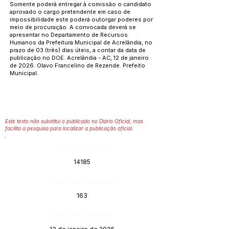
Somente poderá entregar à comissão o candidato
aprovado o cargo pretendente em caso de
impossibilidade este poderá outorgar poderes por
meio de procuração. A convocada deverá se
apresentar no Departamento de Recursos
Humanos da Prefeitura Municipal de Acrelândia, no
prazo de 03 (três) dias úteis, a contar da data de
publicação no DOE. Acrelândia - AC, 12 de janeiro
de 2026. Olavo Francelino de Rezende. Prefeito
Municipal.
Este texto não substitui o publicado no Diário Oficial, mas
facilita a pesquisa para localizar a publicação oficial.
Número do Diário:
14185
Página da Publicação:
163
Data da Publicação: