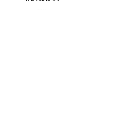
13 de janeiro de 2026
Órgão:
SERVIÇO DE ATENDIMENTO AO CIDADÃO 
(SIC) E OUVIDORIA
Prefeitura de Acrelândia - Estado do Acre