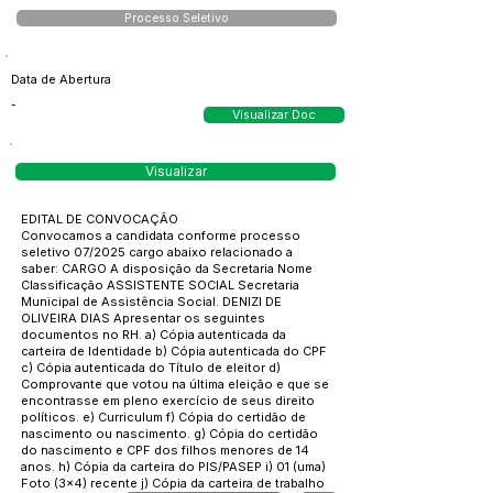
Processo Seletivo
Data de Abertura
-
Visualizar Doc
Visualizar
EDITAL DE CONVOCAÇÃO
Convocamos a candidata conforme processo
seletivo 07/2025 cargo abaixo relacionado a
saber: CARGO A disposição da Secretaria Nome
Classificação ASSISTENTE SOCIAL Secretaria
Municipal de Assistência Social. DENIZI DE
OLIVEIRA DIAS Apresentar os seguintes
documentos no RH. a) Cópia autenticada da
carteira de Identidade b) Cópia autenticada do CPF
c) Cópia autenticada do Título de eleitor d)
Comprovante que votou na última eleição e que se
encontrasse em pleno exercício de seus direito
políticos. e) Curriculum f) Cópia do certidão de
nascimento ou nascimento. g) Cópia do certidão
do nascimento e CPF dos filhos menores de 14
anos. h) Cópia da carteira do PIS/PASEP i) 01 (uma)
Foto (3x4) recente j) Cópia da carteira de trabalho