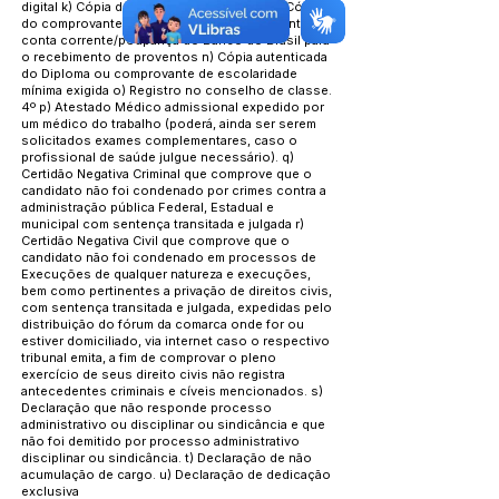
digital k) Cópia da certidão de reservista l) Cópia
do comprovante de endereço m) Comprovante de
conta corrente/poupança do Banco do Brasil para
o recebimento de proventos n) Cópia autenticada
do Diploma ou comprovante de escolaridade
mínima exigida o) Registro no conselho de classe.
4º p) Atestado Médico admissional expedido por
um médico do trabalho (poderá, ainda ser serem
solicitados exames complementares, caso o
profissional de saúde julgue necessário). q)
Certidão Negativa Criminal que comprove que o
candidato não foi condenado por crimes contra a
administração pública Federal, Estadual e
municipal com sentença transitada e julgada r)
Certidão Negativa Civil que comprove que o
candidato não foi condenado em processos de
Execuções de qualquer natureza e execuções,
bem como pertinentes a privação de direitos civis,
com sentença transitada e julgada, expedidas pelo
distribuição do fórum da comarca onde for ou
estiver domiciliado, via internet caso o respectivo
tribunal emita, a fim de comprovar o pleno
exercício de seus direito civis não registra
antecedentes criminais e cíveis mencionados. s)
Declaração que não responde processo
administrativo ou disciplinar ou sindicância e que
não foi demitido por processo administrativo
disciplinar ou sindicância. t) Declaração de não
acumulação de cargo. u) Declaração de dedicação
exclusiva