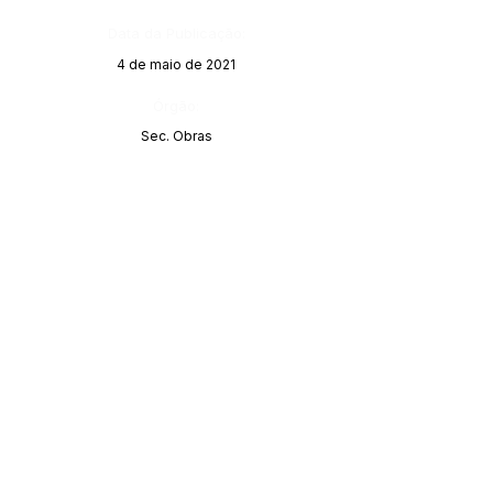
Data da Publicação:
4 de maio de 2021
Órgão:
Sec. Obras
SERVIÇO DE ATENDIMENTO AO CIDADÃO 