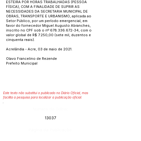
ESTEIRA POR HORAS TRABALHADAS (PESSOA
FÍSICA), COM A FINALIDADE DE SUPRIR AS
NECESSIDADES DA SECRETARIA MUNICIPAL DE
OBRAS, TRANSPORTE E URBANISMO, aplicada ao
Setor Público, por um período emergencial, em
favor do fornecedor Miguel Augusto Abranches,
inscrito no CPF sob o nº
678.336.672-34
, com o
valor global de R$ 7.250,00 (sete mil, duzentos e
cinquenta reais).
Acrelândia - Acre, 03 de maio de 2021.
Olavo Francelino de Rezende
Prefeito Municipal
Este texto não substitui o publicado no Diário Oficial, mas
facilita a pesquisa para localizar a publicação oficial.
Número do Diário:
13037
Página da Publicação: