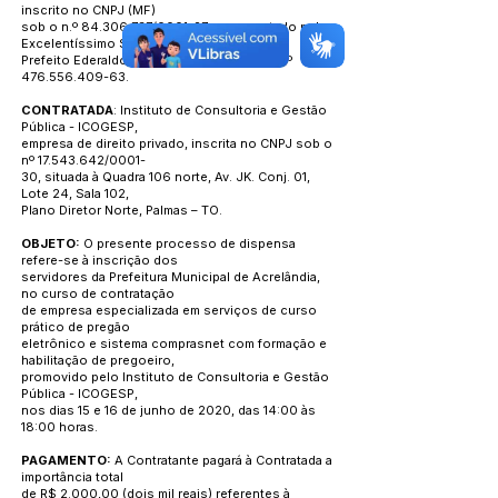
inscrito no CNPJ (MF)
sob o n.º
84.306.737
/0001-27, representado pelo
Excelentíssimo Senhor
Prefeito Ederaldo Caetano de Sousa, CPF nº
476.556.409-63
.
CONTRATADA
: Instituto de Consultoria e Gestão
Pública - ICOGESP,
empresa de direito privado, inscrita no CNPJ sob o
nº
17.543.642
/0001-
30, situada à Quadra 106 norte, Av. JK. Conj. 01,
Lote 24, Sala 102,
Plano Diretor Norte, Palmas – TO.
OBJETO:
O presente processo de dispensa
refere-se à inscrição dos
servidores da Prefeitura Municipal de Acrelândia,
no curso de contratação
de empresa especializada em serviços de curso
prático de pregão
eletrônico e sistema comprasnet com formação e
habilitação de pregoeiro,
promovido pelo Instituto de Consultoria e Gestão
Pública - ICOGESP,
nos dias 15 e 16 de junho de 2020, das 14:00 às
18:00 horas.
PAGAMENTO:
A Contratante pagará à Contratada a
importância total
de R$ 2.000,00 (dois mil reais) referentes à