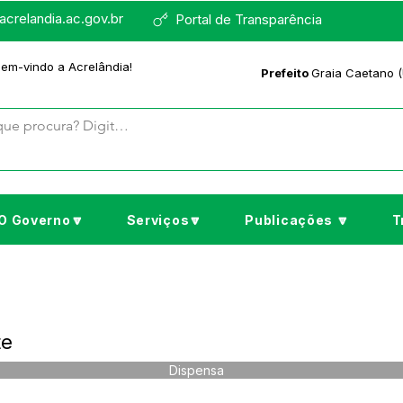
crelandia.ac.gov.br
Portal de Transparência
bem-vindo a Acrelândia!
Prefeito
Graia Caetano (
O Governo🔽
Serviços🔽
Publicações 🔽
T
te
Dispensa