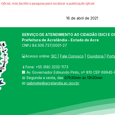
 Oficial, mas facilita a pesquisa para localizar a publicação oficial.
Página da Publicação:
Data da Publicação:
16 de abril de 2021
SERVIÇO DE ATENDIMENTO AO CIDADÃO (SIC) E O
Prefeitura de Acrelândia - Estado do Acre
CNPJ 
84.306.737/0001-27
💻Acesso online: 
SIC 
| 
Fale Conosco
 | 
Ouvidoria
| 
Port
📱Fone: +55 
(68) 3232-1173
🏢 
Av. Governador Edmundo Pinto, nº 810 CEP 69945-0
📅 Segunda a sexta, das 
07h30min às 13h30min
📧 
gabinete@acrelandia.ac.gov.br