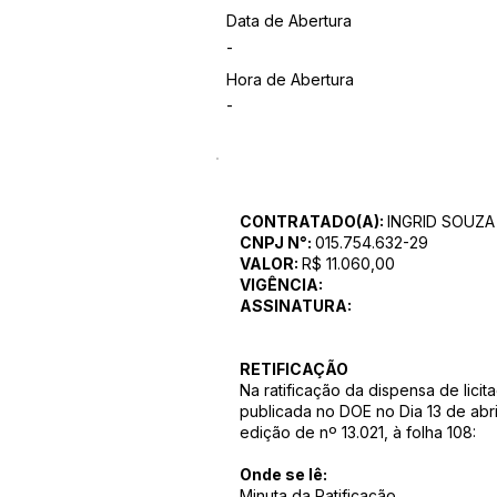
Data de Abertura
-
Hora de Abertura
-
CONTRATADO(A):
INGRID SOUZ
CNPJ N°:
015.754.632-29
VALOR:
R$ 11.060,00
VIGÊNCIA:
ASSINATURA:
RETIFICAÇÃO
Na ratificação da dispensa de licit
publicada no DOE no Dia 13 de abri
edição de nº 13.021, à folha 108:
Onde se lê:
Minuta da Ratificação