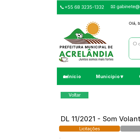
📧
gabinete@a
📞+55 68 3235-1332
Olá, 
🏡Início
Município🔽
Voltar
DL 11/2021 - Som Volan
Licitações