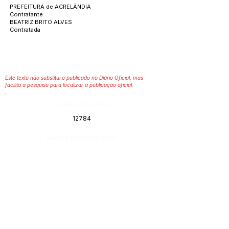
PREFEITURA de ACRELÂNDIA
Contratante
BEATRIZ BRITO ALVES
Contratada
Este texto não substitui o publicado no Diário Oficial, mas
facilita a pesquisa para localizar a publicação oficial.
Número do Diário:
12784
Página da Publicação:
Data da Publicação:
23 de abril de 2020
Órgão: