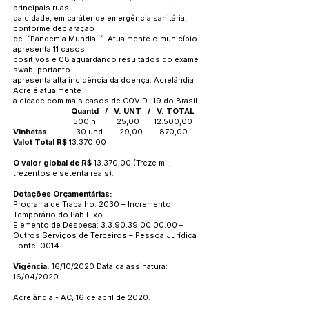
principais ruas
da cidade, em caráter de emergência sanitária,
conforme declaração
de ´´Pandemia Mundial´´. Atualmente o município
apresenta 11 casos
positivos e 08 aguardando resultados do exame
swab, portanto
apresenta alta incidência da doença. Acrelândia
Acre é atualmente
a cidade com mais casos de COVID -19 do Brasil.
Quantd / V. UNT / V. TOTAL
500 h 25,00 12.500,00
Vinhetas
30 und 29,00 870,00
Valot Total R$
13.370,00
O valor global de R$
13.370,00 (Treze mil,
trezentos e setenta reais).
Dotações Orçamentárias:
Programa de Trabalho: 2030 – Incremento
Temporário do Pab Fixo
Elemento de Despesa:
3.3.90.39.00.00.00
–
Outros Serviços de Terceiros – Pessoa Jurídica
Fonte: 0014
Vigência:
16/10/2020 Data da assinatura:
16/04/2020
Acrelândia - AC, 16 de abril de 2020.