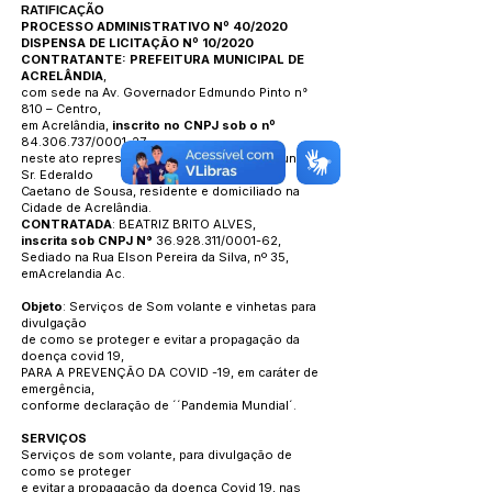
RATIFICA
ÇÃO
PROCESSO ADMINISTRATIVO Nº 40/2020
DISPENSA DE LICITAÇÃO Nº 10/2020
CONTRATANTE: PREFEITURA MUNICIPAL DE
ACRELÂNDIA
,
com sede na Av. Governador Edmundo Pinto n°
810 – Centro,
em Acrelândia,
inscrito no CNPJ sob o nº
84.306.737
/0001-27,
neste ato representado por seu Prefeito Municipal
Sr. Ederaldo
Caetano de Sousa, residente e domiciliado na
Cidade de Acrelândia.
CONTRATADA
: BEATRIZ BRITO ALVES,
inscrita sob CNPJ N°
36.928.311
/0001-62,
Sediado na Rua Elson Pereira da Silva, nº 35,
emAcrelandia Ac.
Objeto
: Serviços de Som volante e vinhetas para
divulgação
de como se proteger e evitar a propagação da
doença covid 19,
PARA A PREVENÇÃO DA COVID -19, em caráter de
emergência,
conforme declaração de ´´Pandemia Mundial´.
SERVIÇOS
Serviços de som volante, para divulgação de
como se proteger
e evitar a propagação da doença Covid 19, nas