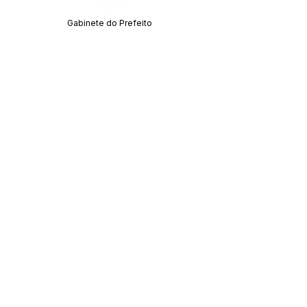
Órgão:
Gabinete do Prefeito
SERVIÇO DE ATENDIMENTO AO CIDADÃO 
(SIC) E OUVIDORIA
Prefeitura de Acrelândia - Estado do Acre
CNPJ 
84.306.737/0001-27