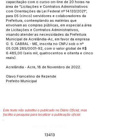
capacitação com o curso on-line de 20 horas na
área de “Licitações e Contratos Administrativos
com Orientações da Lei Federal nº 14.133/2021”,
para 05 (cinco) servidores e colaboradores da
Prefeitura, contemplando as matérias que
envolvam as compras públicas, em especial a área
de Licitações e Contratos Administrativos,
visando atender as necessidades da Prefeitura
Municipal de Acrelândia-Ac, em favor da empresa
G. S. CABRAL - ME, inscrita no CNPJ sob o nº
05.028.285
/0001-92, com o valor global de R$
6.485,00 (seis mil, quatrocentos e oitenta e cinco
reais).
Acrelândia - Acre, 18 de Novembro de 2022.
Olavo Francelino de Rezende
Prefeito Municipal
Este texto não substitui o publicado no Diário Oficial, mas
facilita a pesquisa para localizar a publicação oficial.
Número do Diário:
13413