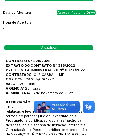
Data de Abertura
Acessar Pasta no Drive
-
Hora de Abertura
-
Visualizar
CONTRATO N° 328/2022
EXTRATO DO CONTRATO Nº 328/2022
PROCESSO ADMINISTRATIVO Nº 0077/2022
CONTRATADO:
G. S CABRAL – ME
CNPJ:
05.028.285/0001-92
VALOR:
20 horas
VIGÊNCIA:
20 horas
ASSINATURA:
18 de novembro de 2022.
RATIFICAÇÃO
Em vista das justificativas e fundamentações retro
relatadas e levando- -se em consideração os
termos do parecer jurídico, expedido pela
Procuradoria Jurídica, aprovo a realização da
despesa, pela dispensa de licitação referente à
Contratação de Pessoa Jurídica, para prestação
de SERVIÇOS TÉCNICOS ESPECIALIZADOS para