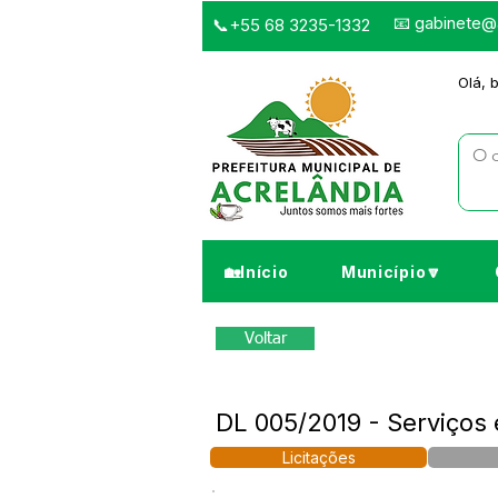
📧
gabinete@a
📞+55 68 3235-1332
Olá, 
🏡Início
Município🔽
Voltar
DL 005/2019 - Serviços
Licitações