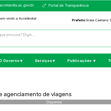
crelandia.ac.gov.br
Portal de Transparência
bem-vindo a Acrelândia!
Prefeito
Graia Caetano (
O Governo🔽
Serviços🔽
Publicações 🔽
T
 e agenciamento de viagens
Dispensa