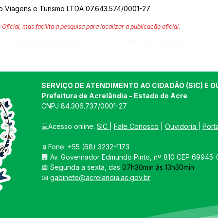
zo Viagens e Turismo LTDA 07.643.574/0001-27
 Oficial, mas facilita a pesquisa para localizar a publicação oficial.
Página da Publicação:
Data da Publicação:
SERVIÇO DE ATENDIMENTO AO CIDADÃO (SIC) E O
Prefeitura de Acrelândia - Estado do Acre
CNPJ 
84.306.737/0001-27
💻Acesso online: 
SIC 
| 
Fale Conosco
 | 
Ouvidoria
| 
Port
📱Fone: +55 
(68) 3232-1173
🏢 
Av. Governador Edmundo Pinto, nº 810 CEP 69945-0
📅 Segunda a sexta, das 
07h30min às 13h30min
📧 
gabinete@acrelandia.ac.gov.br