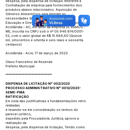
despesa, pela dispensa de licitação referente à
Contratação de empresa para fornecimento dos
produtos abaixo relacionados: Aquisição de
Gêneros Alimentícios para atender as
necessidades da Secretaria Municipal de
Educação e Diretoria de Esporte do Município de
Acrelândia – AC, em favor da empresa DL RAMOS -
ME, inscrita no CNPJ sob o nº 05.946.814/0001-
52, com o valor global de R$ 15.886,60 (Quinze
mil, oitocentos e oitenta e seis reais e sessenta
centavos).
Acrelândia - Acre, 17 de março de 2023.
Olavo Francelino de Rezende
Prefeito Municipal
********************************
DISPENSA DE LICITAÇÃO Nº 002/2023
PROCESSO ADMINISTRATIVO Nº 0012/2023-
SEME-PMA
RATIFICAÇÃO
Em vista das justificativas e fundamentações retro
relatadas
e levando-se em consideração os termos do
parecer jurídico,
expedido pela Procuradoria Jurídica, aprovo a
realização da
despesa, pela dispensa de licitação, Tendo como