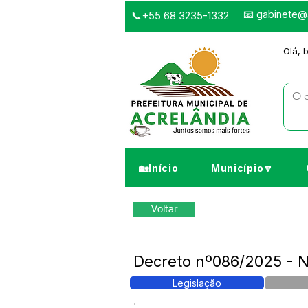
📧
gabinete@a
📞+55 68 3235-1332
Olá, 
🏡Início
Município🔽
Voltar
Decreto nº086/2025 -
Legislação