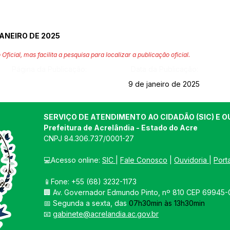
JANEIRO DE 2025
 Oficial, mas facilita a pesquisa para localizar a publicação oficial.
Página da Publicação:
Data da Publicação:
9 de janeiro de 2025
SERVIÇO DE ATENDIMENTO AO CIDADÃO (SIC) E O
Prefeitura de Acrelândia - Estado do Acre
CNPJ 
84.306.737/0001-27
💻Acesso online: 
SIC 
| 
Fale Conosco
 | 
Ouvidoria
| 
Port
📱Fone: +55 
(68) 3232-1173
🏢 
Av. Governador Edmundo Pinto, nº 810 CEP 69945-0
📅 Segunda a sexta, das 
07h30min às 13h30min
📧 
gabinete@acrelandia.ac.gov.br