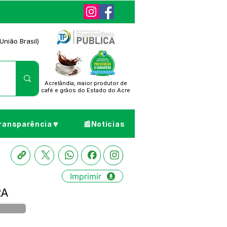
União Brasil)
Acrelândia, maior produtor de
café
e grãos do Estado do Acre
ransparência🔽
📰Notícias
Imprimir
RA