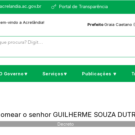
crelandia.ac.gov.br
Portal de Transparência
bem-vindo a Acrelândia!
Prefeito
Graia Caetano (
O Governo🔽
Serviços🔽
Publicações 🔽
T
 Nomear o senhor GUILHERME SOUZA DUT
Decreto