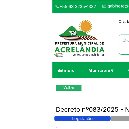
📧
gabinete@a
📞+55 68 3235-1332
Olá, 
🏡Início
Município🔽
Voltar
Decreto nº083/2025 -
Legislação