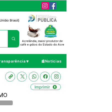
União Brasil)
Acrelândia, maior produtor de
café
e grãos do Estado do Acre
ransparência🔽
📰Notícias
Imprimir
IMO