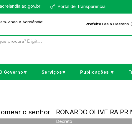
crelandia.ac.gov.br
Portal de Transparência
bem-vindo a Acrelândia!
Prefeito
Graia Caetano (
O Governo🔽
Serviços🔽
Publicações 🔽
T
 Nomear o senhor LRONARDO OLIVEIRA PR
Decreto