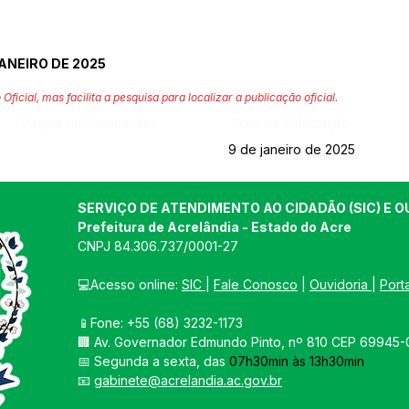
ANEIRO DE 2025
 Oficial, mas facilita a pesquisa para localizar a publicação oficial.
Página da Publicação:
Data da Publicação:
9 de janeiro de 2025
SERVIÇO DE ATENDIMENTO AO CIDADÃO (SIC) E O
Prefeitura de Acrelândia - Estado do Acre
CNPJ 
84.306.737/0001-27
💻Acesso online: 
SIC 
| 
Fale Conosco
 | 
Ouvidoria
| 
Port
📱Fone: +55 
(68) 3232-1173
🏢 
Av. Governador Edmundo Pinto, nº 810 CEP 69945-0
📅 Segunda a sexta, das 
07h30min às 13h30min
📧 
gabinete@acrelandia.ac.gov.br