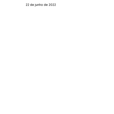
22 de junho de 2022
Órgão:
Gabinete do Prefeito
SERVIÇO DE ATENDIMENTO AO CIDADÃO 
(SIC) E OUVIDORIA
Prefeitura de Acrelândia - Estado do Acre