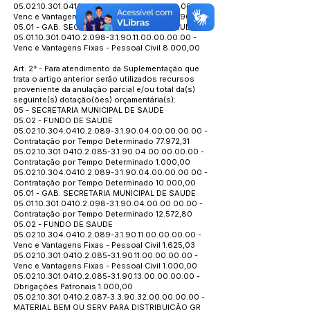
05.02.10.301.0410.2.079
-3.1.90.11.00.00.00.00 -
Venc e Vantagens Fixas - Pessoal Civil 83.290,14
05.01 - GAB. SECRETARIA MUNICIPAL DE SAUDE
05.01.10.301.0410.2.098
-3.1.90.11.00.00.00.00 -
Venc e Vantagens Fixas - Pessoal Civil 8.000,00
Art. 2° - Para atendimento da Suplementação que
trata o artigo anterior serão utilizados recursos
proveniente da anulação parcial e/ou total da(s)
seguinte(s) dotação(ões) orçamentária(s):
05 - SECRETARIA MUNICIPAL DE SAUDE
05.02 - FUNDO DE SAUDE
05.02.10.304.0410.2.089
-3.1.90.04.00.00.00.00 -
Contratação por Tempo Determinado 77.972,31
05.02.10.301.0410.2.085
-3.1.90.04.00.00.00.00 -
Contratação por Tempo Determinado 1.000,00
05.02.10.304.0410.2.089
-3.1.90.04.00.00.00.00 -
Contratação por Tempo Determinado 10.000,00
05.01 - GAB. SECRETARIA MUNICIPAL DE SAUDE
05.01.10.301.0410.2.098
-3.1.90.04.00.00.00.00 -
Contratação por Tempo Determinado 12.572,80
05.02 - FUNDO DE SAUDE
05.02.10.304.0410.2.089
-3.1.90.11.00.00.00.00 -
Venc e Vantagens Fixas - Pessoal Civil 1.625,03
05.02.10.301.0410.2.085
-3.1.90.11.00.00.00.00 -
Venc e Vantagens Fixas - Pessoal Civil 1.000,00
05.02.10.301.0410.2.085
-3.1.90.13.00.00.00.00 -
Obrigações Patronais 1.000,00
05.02.10.301.0410.2.087
-3.3.90.32.00.00.00.00 -
MATERIAL BEM OU SERV PARA DISTRIBUIÇÃO GR