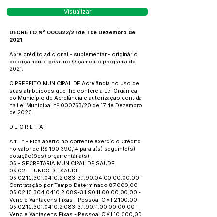
Visualizar
DECRETO Nº 000322/21 de 1 de Dezembro de
2021
Abre crédito adicional - suplementar - originário
do orçamento geral no Orçamento programa de
2021.
O PREFEITO MUNICIPAL DE Acrelândia no uso de
suas atribuições que lhe confere a Lei Orgânica
do Município de Acrelândia e autorização contida
na Lei Municipal nº 000753/20 de 17 de Dezembro
de 2020.
D E C R E T A:
Art. 1° - Fica aberto no corrente exercício Crédito
no valor de R$ 190.390,14 para a(s) seguinte(s)
dotação(ões) orçamentária(s):
05 - SECRETARIA MUNICIPAL DE SAUDE
05.02 - FUNDO DE SAUDE
05.02.10.301.0410.2.083
-3.1.90.04.00.00.00.00 -
Contratação por Tempo Determinado 87.000,00
05.02.10.304.0410.2.089
-3.1.90.11.00.00.00.00 -
Venc e Vantagens Fixas - Pessoal Civil 2.100,00
05.02.10.301.0410.2.083
-3.1.90.11.00.00.00.00 -
Venc e Vantagens Fixas - Pessoal Civil 10.000,00