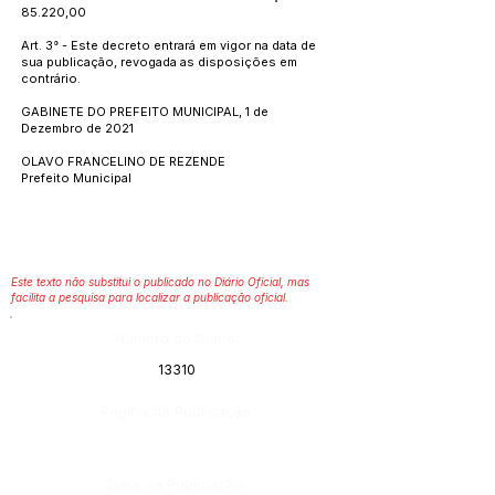
85.220,00
Art. 3° - Este decreto entrará em vigor na data de
sua publicação, revogada as disposições em
contrário.
GABINETE DO PREFEITO MUNICIPAL, 1 de
Dezembro de 2021
OLAVO FRANCELINO DE REZENDE
Prefeito Municipal
Este texto não substitui o publicado no Diário Oficial, mas
facilita a pesquisa para localizar a publicação oficial.
Número do Diário:
13310
Página da Publicação:
Data da Publicação: