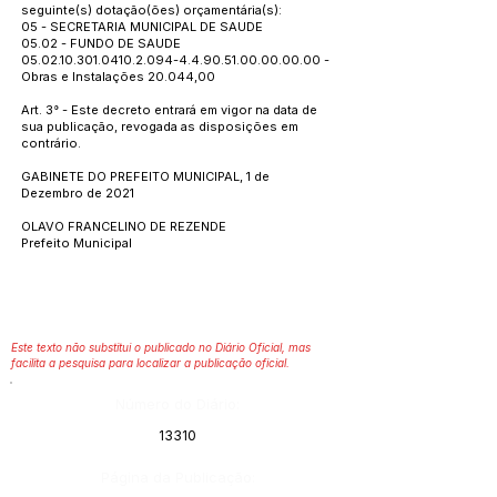
seguinte(s) dotação(ões) orçamentária(s):
05 - SECRETARIA MUNICIPAL DE SAUDE
05.02 - FUNDO DE SAUDE
05.02.10.301.0410.2.094
-4.4.90.51.00.00.00.00 -
Obras e Instalações 20.044,00
Art. 3° - Este decreto entrará em vigor na data de
sua publicação, revogada as disposições em
contrário.
GABINETE DO PREFEITO MUNICIPAL, 1 de
Dezembro de 2021
OLAVO FRANCELINO DE REZENDE
Prefeito Municipal
Este texto não substitui o publicado no Diário Oficial, mas
facilita a pesquisa para localizar a publicação oficial.
Número do Diário:
13310
Página da Publicação: