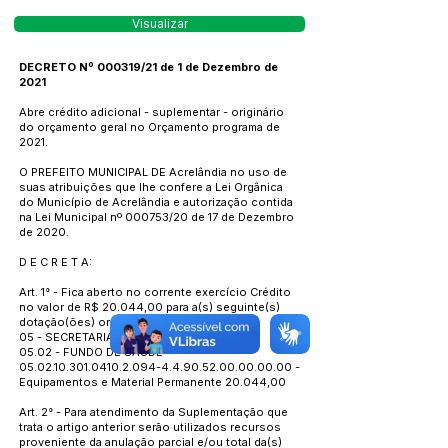
Visualizar
DECRETO Nº 000319/21 de 1 de Dezembro de
2021
Abre crédito adicional - suplementar - originário
do orçamento geral no Orçamento programa de
2021.
O PREFEITO MUNICIPAL DE Acrelândia no uso de
suas atribuições que lhe confere a Lei Orgânica
do Município de Acrelândia e autorização contida
na Lei Municipal nº 000753/20 de 17 de Dezembro
de 2020.
D E C R E T A:
Art. 1° - Fica aberto no corrente exercício Crédito
no valor de R$ 20.044,00 para a(s) seguinte(s)
dotação(ões) orçamentária(s):
05 - SECRETARIA MUNICIPAL DE SAUDE
05.02 - FUNDO DE SAUDE
05.02.10.301.0410.2.094
-4.4.90.52.00.00.00.00 -
Equipamentos e Material Permanente 20.044,00
Art. 2° - Para atendimento da Suplementação que
trata o artigo anterior serão utilizados recursos
proveniente da anulação parcial e/ou total da(s)