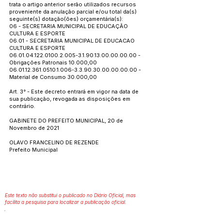
trata o artigo anterior serão utilizados recursos
proveniente da anulação parcial e/ou total da(s)
seguinte(s) dotação(ões) orçamentária(s):
06 - SECRETARIA MUNICIPAL DE EDUCAÇÃO
CULTURA E ESPORTE
06.01 - SECRETARIA MUNICIPAL DE EDUCACAO
CULTURA E ESPORTE
06.01.04.122.0100.2.005
-3.1.90.13.00.00.00.00 -
Obrigações Patronais 10.000,00
06.01.12.361.0510.1.006
-3.3.90.30.00.00.00.00 -
Material de Consumo 30.000,00
Art. 3° - Este decreto entrará em vigor na data de
sua publicação, revogada as disposições em
contrário.
GABINETE DO PREFEITO MUNICIPAL, 20 de
Novembro de 2021
OLAVO FRANCELINO DE REZENDE
Prefeito Municipal
Este texto não substitui o publicado no Diário Oficial, mas
facilita a pesquisa para localizar a publicação oficial.