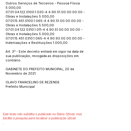
Outros Serviços de Terceiros - Pessoa Física
5.000,00
07.01.04.122.0100.1.020
-4.4.90.51.00.00.00.00 -
Obras e Instalações 5.000,00
07.01.15.451.0100.1.065
-4.4.90.51.00.00.00.00 -
Obras e Instalações 5.500,00
07.01.04.122.0310.1.011
-4.4.90.51.00.00.00.00 -
Obras e Instalações 5.000,00
07.01.15.451.0310.1.065
-4.4.90.93.00.00.00.00 -
Indenizações e Restituições 1.000,00
Art. 3° - Este decreto entrará em vigor na data de
sua publicação, revogada as disposições em
contrário.
GABINETE DO PREFEITO MUNICIPAL, 20 de
Novembro de 2021
OLAVO FRANCELINO DE REZENDE
Prefeito Municipal
Este texto não substitui o publicado no Diário Oficial, mas
facilita a pesquisa para localizar a publicação oficial.
Número do Diário: