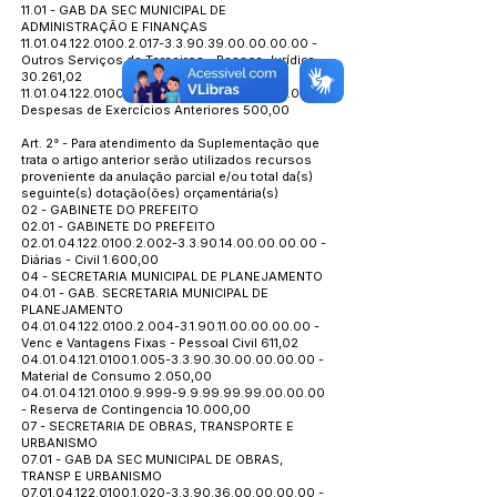
11.01 - GAB DA SEC MUNICIPAL DE
ADMINISTRAÇÃO E FINANÇAS
11.01.04.122.0100.2.017
-3.3.90.39.00.00.00.00 -
Outros Serviços de Terceiros - Pessoa Jurídica
30.261,02
11.01.04.122.0100.2.017
-3.3.90.92.00.00.00.00 -
Despesas de Exercícios Anteriores 500,00
Art. 2° - Para atendimento da Suplementação que
trata o artigo anterior serão utilizados recursos
proveniente da anulação parcial e/ou total da(s)
seguinte(s) dotação(ões) orçamentária(s)
02 - GABINETE DO PREFEITO
02.01 - GABINETE DO PREFEITO
02.01.04.122.0100.2.002
-3.3.90.14.00.00.00.00 -
Diárias - Civil 1.600,00
04 - SECRETARIA MUNICIPAL DE PLANEJAMENTO
04.01 - GAB. SECRETARIA MUNICIPAL DE
PLANEJAMENTO
04.01.04.122.0100.2.004
-3.1.90.11.00.00.00.00 -
Venc e Vantagens Fixas - Pessoal Civil 611,02
04.01.04.121.0100.1.005
-3.3.90.30.00.00.00.00 -
Material de Consumo 2.050,00
04.01.04.121.0100.9.999
-9.9.99.99.99.00.00.00
- Reserva de Contingencia 10.000,00
07 - SECRETARIA DE OBRAS, TRANSPORTE E
URBANISMO
07.01 - GAB DA SEC MUNICIPAL DE OBRAS,
TRANSP E URBANISMO
07.01.04.122.0100.1.020
-3.3.90.36.00.00.00.00 -