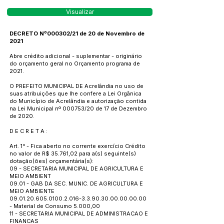
Visualizar
DECRETO Nº000302/21 de 20 de Novembro de
2021
Abre crédito adicional - suplementar - originário
do orçamento geral no Orçamento programa de
2021.
O PREFEITO MUNICIPAL DE Acrelândia no uso de
suas atribuições que lhe confere a Lei Orgânica
do Município de Acrelândia e autorização contida
na Lei Municipal nº 000753/20 de 17 de Dezembro
de 2020.
D E C R E T A :
Art. 1° - Fica aberto no corrente exercício Crédito
no valor de R$ 35.761,02 para a(s) seguinte(s)
dotação(ões) orçamentária(s):
09 - SECRETARIA MUNICIPAL DE AGRICULTURA E
MEIO AMBIENT
09.01 - GAB DA SEC. MUNIC. DE AGRICULTURA E
MEIO AMBIENTE
09.01.20.605.0100.2.016
-3.3.90.30.00.00.00.00
- Material de Consumo 5.000,00
11 - SECRETARIA MUNICIPAL DE ADMINISTRACAO E
FINANCAS