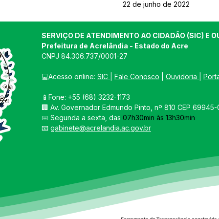
22 de junho de 2022
SERVIÇO DE ATENDIMENTO AO CIDADÃO (SIC) E O
Prefeitura de Acrelândia - Estado do Acre
CNPJ 
84.306.737/0001-27
💻Acesso online: 
SIC 
| 
Fale Conosco
 | 
Ouvidoria
| 
Port
📱Fone: +55 
(68) 3232-1173
🏢 
Av. Governador Edmundo Pinto, nº 810 CEP 69945-0
📅 Segunda a sexta, das 
07h30min às 13h30min
📧 
gabinete@acrelandia.ac.gov.br