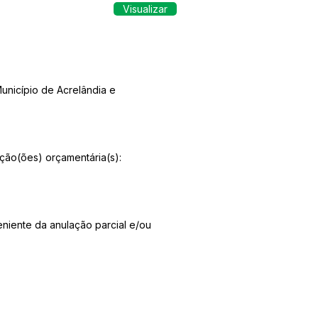
Visualizar
unicípio de Acrelândia e
ação(ões) orçamentária(s):
eniente da anulação parcial e/ou