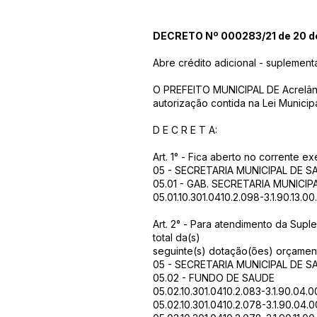
DECRETO Nº 000283/21 de 20 de
Abre crédito adicional - suplemen
O PREFEITO MUNICIPAL DE Acrelândi
autorização contida na Lei Munic
D E C R E T A:
Art. 1° - Fica aberto no corrente e
05 - SECRETARIA MUNICIPAL DE S
05.01 - GAB. SECRETARIA MUNICIP
05.01.10.301.0410.2.098-3.1.90.13.0
Art. 2° - Para atendimento da Supl
total da(s)
seguinte(s) dotação(ões) orçament
05 - SECRETARIA MUNICIPAL DE S
05.02 - FUNDO DE SAUDE
05.02.10.301.0410.2.083-3.1.90.04
05.02.10.301.0410.2.078-3.1.90.04