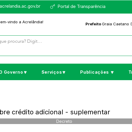
crelandia.ac.gov.br
Portal de Transparência
bem-vindo a Acrelândia!
Prefeito
Graia Caetano (
O Governo🔽
Serviços🔽
Publicações 🔽
T
re crédito adicional - suplementar
Decreto