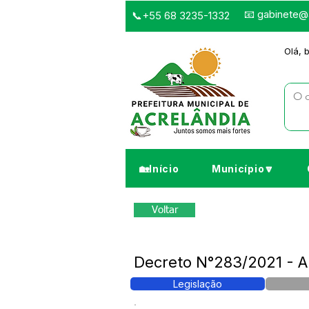
📧
gabinete@a
📞+55 68 3235-1332
Olá, 
🏡Início
Município🔽
Voltar
Decreto N°283/2021 - Ab
Legislação