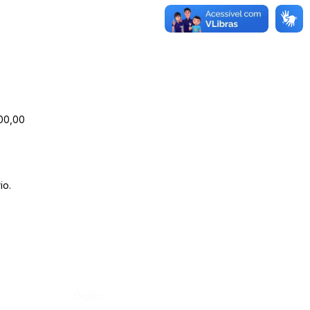
00,00
io.
Órgão: