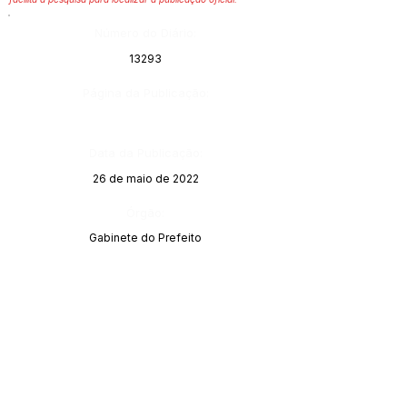
Número do Diário:
13293
Página da Publicação:
Data da Publicação:
26 de maio de 2022
Órgão:
Gabinete do Prefeito