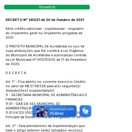
Visualizar
DECRETO Nº 280/21 de 20 de Outubro de 2021
Abre crédito adicional - suplementar - originário
do orçamento geral no Orçamento programa de
2021.
O PREFEITO MUNICIPAL DE Acrelândia no uso de
suas atribuições que lhe confere a Lei Orgânica
do Município de Acrelândia e autorização contida
na Lei Municipal nº 000753/20 de 17 de Dezembro
de 2020.
D E C R E T A :
Art. 1° - Fica aberto no corrente exercício Crédito
no valor de R$ 57.987,58 para a(s) seguinte(s)
dotação(ões) orçamentária(s):
11 - SECRETARIA MUNICIPAL DE ADMINISTRACAO E
FINANCAS
11.01 - GAB DA SEC MUNICIPAL DE
ADMINISTRAÇÃO E FINANÇAS
11.01.04.123.0100.2.100
-4.6.90.71.00.00.00.00 -
Principal da Divida Contratual Resgatado 57.987,58
Art. 2° - Para atendimento da Suplementação que
trata o artigo anterior serão utilizados recursos