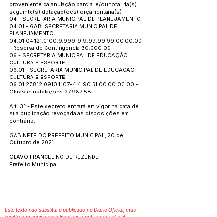
proveniente da anulação parcial e/ou total da(s)
seguinte(s) dotação(ões) orçamentária(s)
04 - SECRETARIA MUNICIPAL DE PLANEJAMENTO
04.01 - GAB. SECRETARIA MUNICIPAL DE
PLANEJAMENTO
04.01.04.121.0100.9.999
-9.9.99.99.99.00.00.00
- Reserva de Contingencia
30.000 00
06 - SECRETARIA MUNICIPAL DE EDUCAÇÃO
CULTURA E ESPORTE
06.01 - SECRETARIA MUNICIPAL DE EDUCACAO
CULTURA E ESPORTE
06.01.27.812.0910.1.107
-4.4.90.51.00.00.00.00 -
Obras e Instalações
27.987 58
Art. 3° - Este decreto entrará em vigor na data de
sua publicação revogada as disposições em
contrário.
GABINETE DO PREFEITO MUNICIPAL, 20 de
Outubro de 2021
OLAVO FRANCELINO DE REZENDE
Prefeito Municipal
Este texto não substitui o publicado no Diário Oficial, mas
facilita a pesquisa para localizar a publicação oficial.