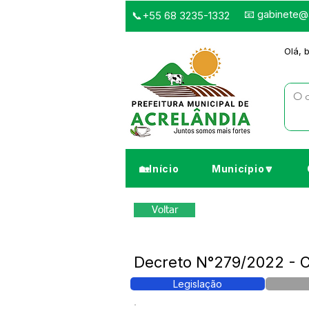
📧
gabinete@a
📞+55 68 3235-1332
Olá, 
🏡Início
Município🔽
Voltar
Decreto N°279/2022 - C
Legislação