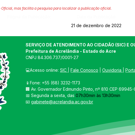
 Oficial, mas facilita a pesquisa para localizar a publicação oficial.
Página da Publicação:
Data da Publicação:
21 de dezembro de 2022
SERVIÇO DE ATENDIMENTO AO CIDADÃO (SIC) E O
Prefeitura de Acrelândia - Estado do Acre
CNPJ 
84.306.737/0001-27
💻Acesso online: 
SIC 
| 
Fale Conosco
 | 
Ouvidoria
| 
Port
📱Fone: +55 
(68) 3232-1173
🏢 
Av. Governador Edmundo Pinto, nº 810 CEP 69945-0
📅 Segunda a sexta, das 
07h30min às 13h30min
📧 
gabinete@acrelandia.ac.gov.br