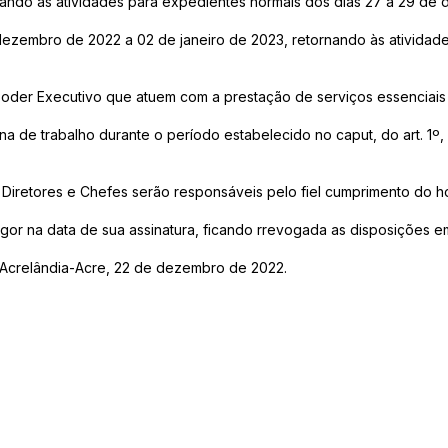
ndo às atividades para expedientes normais dos dias 27 a 29 de d
ezembro de 2022 a 02 de janeiro de 2023, retornando às atividade
 Poder Executivo que atuem com a prestação de serviços essenciai
ina de trabalho durante o período estabelecido no caput, do art. 1º,
s, Diretores e Chefes serão responsáveis pelo fiel cumprimento do h
vigor na data de sua assinatura, ficando rrevogada as disposições em
 Acrelândia-Acre, 22 de dezembro de 2022.