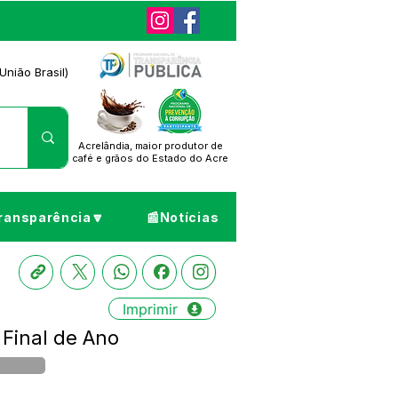
União Brasil)
Acrelândia, maior produtor de
café
e grãos do Estado do Acre
ransparência🔽
📰Notícias
Imprimir
Final de Ano