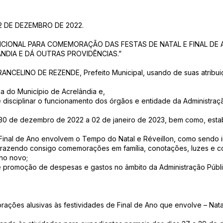
2 DE DEZEMBRO DE 2022.
NCIONAL PARA COMEMORAÇÃO DAS FESTAS DE NATAL E FINAL DE 
NDIA E DÁ OUTRAS PROVIDÊNCIAS.”
ANCELINO DE REZENDE, Prefeito Municipal, usando de suas atribuiç
ica do Município de Acrelândia e,
sciplinar o funcionamento dos órgãos e entidade da Administraçã
30 de dezembro de 2022 a 02 de janeiro de 2023, bem como, esta
inal de Ano envolvem o Tempo do Natal e Réveillon, como sendo 
 trazendo consigo comemorações em família, conotações, luzes e c
no novo;
romoção de despesas e gastos no âmbito da Administração Públic
orações alusivas às festividades de Final de Ano que envolve – Nat