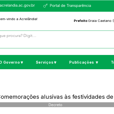
crelandia.ac.gov.br
Portal de Transparência
bem-vindo a Acrelândia!
Prefeito
Graia Caetano (
O Governo🔽
Serviços🔽
Publicações 🔽
T
omemorações alusivas às festividades de 
Decreto