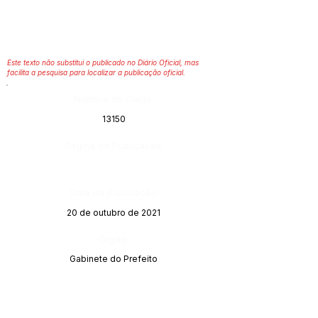
Este texto não substitui o publicado no Diário Oficial, mas
facilita a pesquisa para localizar a publicação oficial.
Número do Diário:
13150
Página da Publicação:
Data da Publicação:
20 de outubro de 2021
Órgão:
Gabinete do Prefeito