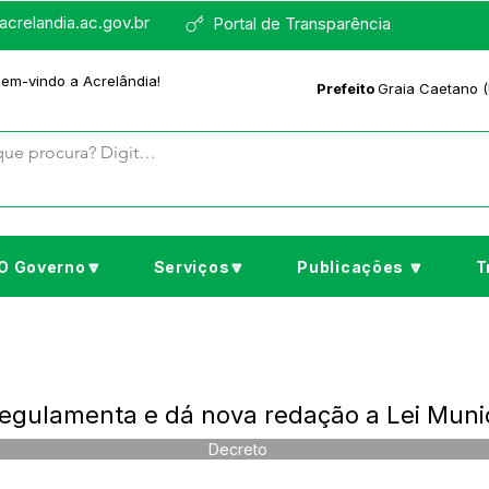
crelandia.ac.gov.br
Portal de Transparência
bem-vindo a Acrelândia!
Prefeito
Graia Caetano (
O Governo🔽
Serviços🔽
Publicações 🔽
T
egulamenta e dá nova redação a Lei Muni
Decreto