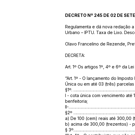
DECRETO Nº 245 DE 02 DE SET
Regulamenta e dá nova redação a L
Urbano – IPTU. Taxa de Lixo. Desc
Olavo Francelino de Rezende, Prefe
DECRETA:
Art. 1º Os artigos 1º, 4º e 6º da 
“Art. 1º - O lançamento do Imposto
Única ou em até 03 (três) parcelas
§1º. ………………………………………………
I - cota única com vencimento até
benfeitoria;
II-……………………………………………………
§2º ………………………………………………
a) De 100 (cem) reais até 300,00 
b) acima de 300,00 (trezentos) - 
§ 3º……………………………………………………...........