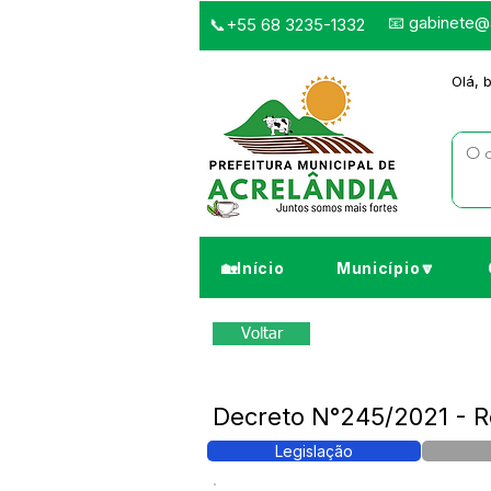
📧
gabinete@a
📞+55 68 3235-1332
Olá, 
🏡Início
Município🔽
Voltar
Decreto N°245/2021 - R
Legislação