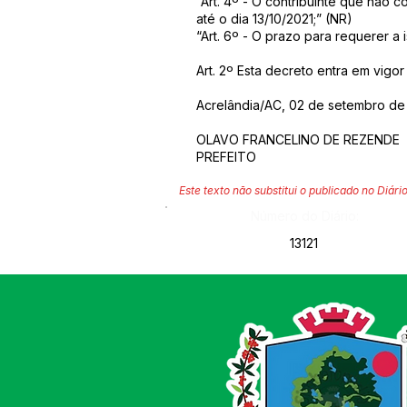
“Art. 4º - O contribuinte que não
até o dia 13/10/2021;” (NR)
“Art. 6º - O prazo para requerer a 
Art. 2º Esta decreto entra em vigo
Acrelândia/AC, 02 de setembro de 
OLAVO FRANCELINO DE REZENDE
PREFEITO
Este texto não substitui o publicado no Diário
Número do Diário:
13121