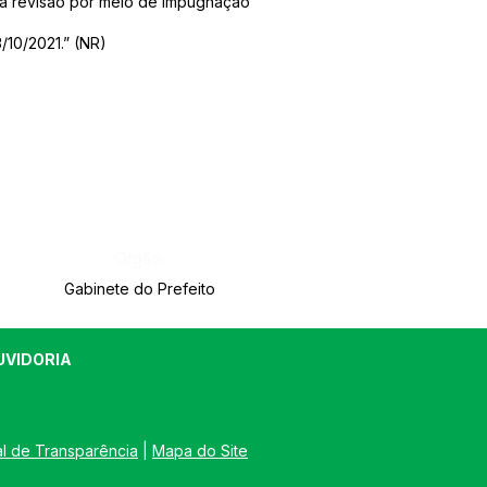
sua revisão por meio de impugnação
/10/2021.” (NR)
Órgão:
Gabinete do Prefeito
UVIDORIA
al de Transparência
 | 
Mapa do Site