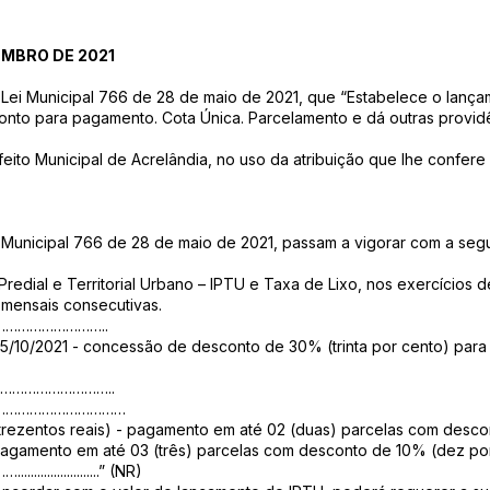
EMBRO DE 2021
ei Municipal 766 de 28 de maio de 2021, que “Estabelece o lançame
onto para pagamento. Cota Única. Parcelamento e dá outras providê
ito Municipal de Acrelândia, no uso da atribuição que lhe confere 
Lei Municipal 766 de 28 de maio de 2021, passam a vigorar com a seg
 Predial e Territorial Urbano – IPTU e Taxa de Lixo, nos exercícios
 mensais consecutivas.
………………………..
 15/10/2021 - concessão de desconto de 30% (trinta por cento) para
………………………..
……………………………
(trezentos reais) - pagamento em até 02 (duas) parcelas com desco
pagamento em até 03 (três) parcelas com desconto de 10% (dez por
..............” (NR)