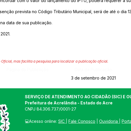
 concordar com o valor do lançamento do IPTU, poderá requerer a 
isenção prevista no Código Tributário Municipal, será de até o dia 13
r na data de sua publicação.
2021.
 Oficial, mas facilita a pesquisa para localizar a publicação oficial.
Página da Publicação:
Data da Publicação:
3 de setembro de 2021
SERVIÇO DE ATENDIMENTO AO CIDADÃO (SIC) E O
Prefeitura de Acrelândia - Estado do Acre
CNPJ 
84.306.737/0001-27
💻Acesso online: 
SIC 
| 
Fale Conosco
 | 
Ouvidoria
| 
Port