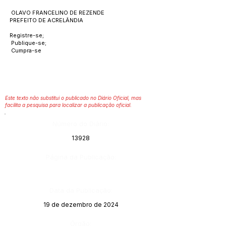
OLAVO FRANCELINO DE REZENDE
PREFEITO DE ACRELÂNDIA
Registre-se;
Publique-se;
Cumpra-se
Este texto não substitui o publicado no Diário Oficial, mas
facilita a pesquisa para localizar a publicação oficial.
Número do Diário:
13928
Página da Publicação:
Data da Publicação:
19 de dezembro de 2024
Órgão: