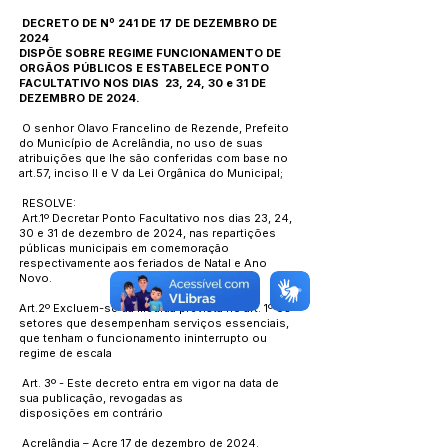
DECRETO DE Nº 241 DE 17 DE DEZEMBRO DE
2024
DISPÕE SOBRE REGIME FUNCIONAMENTO DE
ORGÃOS PÚBLICOS E ESTABELECE PONTO
FACULTATIVO NOS DIAS 23, 24, 30 e 31 DE
DEZEMBRO DE 2024.
O senhor Olavo Francelino de Rezende, Prefeito
do Município de Acrelândia, no uso de suas
atribuições que lhe são conferidas com base no
art.57, inciso II e V da Lei Orgânica do Municipal;
RESOLVE:
Art.1º Decretar Ponto Facultativo nos dias 23, 24,
30 e 31 de dezembro de 2024, nas repartições
públicas municipais em comemoração
respectivamente aos feriados de Natal e Ano
Novo.
Art.2º Excluem-se da medida prevista no art. 1º os
setores que desempenham serviços essenciais,
que tenham o funcionamento ininterrupto ou
regime de escala
Art. 3º - Este decreto entra em vigor na data de
sua publicação, revogadas as
disposições em contrário
Acrelândia – Acre 17 de dezembro de 2024.