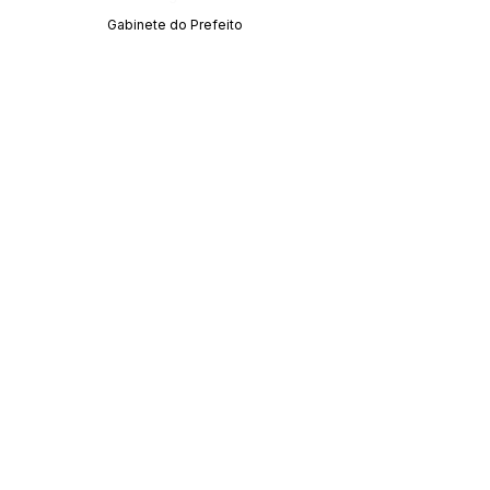
Gabinete do Prefeito
SERVIÇO DE ATENDIMENTO AO CIDADÃO 
(SIC) E OUVIDORIA
Prefeitura de Acrelândia - Estado do Acre
CNPJ 
84.306.737/0001-27