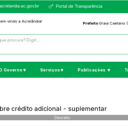
crelandia.ac.gov.br
Portal de Transparência
bem-vindo a Acrelândia!
Prefeito
Graia Caetano (
O Governo🔽
Serviços🔽
Publicações 🔽
T
re crédito adicional - suplementar
Decreto