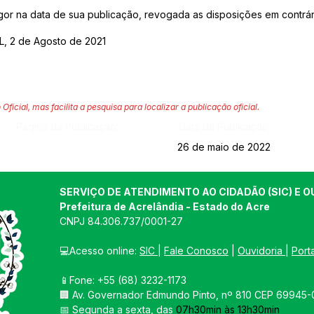
vigor na data de sua publicação, revogada as disposições em contrár
, 2 de Agosto de 2021
 Oficial, mas facilita a pesquisa para localizar a publicação oficial.
Página da Publicação:
Data da Publicação:
26 de maio de 2022
SERVIÇO DE ATENDIMENTO AO CIDADÃO (SIC) E O
Prefeitura de Acrelândia - Estado do Acre
CNPJ 
84.306.737/0001-27
💻Acesso online: 
SIC 
| 
Fale Conosco
 | 
Ouvidoria
| 
Port
📱Fone: +55 
(68) 3232-1173
🏢 
Av. Governador Edmundo Pinto, nº 810 CEP 69945-0
📅 Segunda a sexta, das 
07h30min às 13h30min