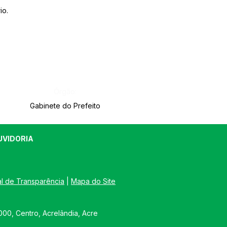
io.
Órgão:
Gabinete do Prefeito
UVIDORIA
al de Transparência
 | 
Mapa do Site
00, Centro, Acrelândia, Acre