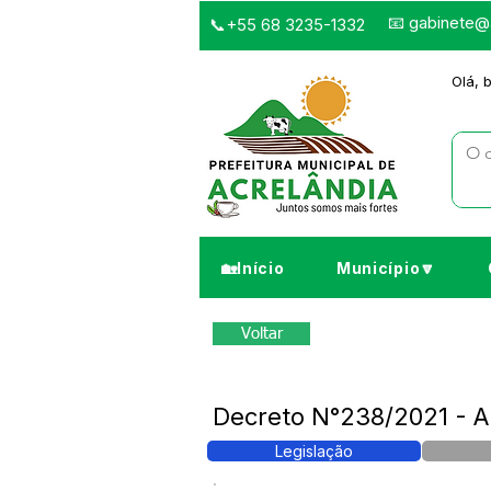
📧
gabinete@a
📞+55 68 3235-1332
Olá, 
🏡Início
Município🔽
Voltar
Decreto N°238/2021 - Ab
Legislação