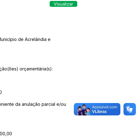
Visualizar
unicípio de Acrelândia e
ação(ões) orçamentária(s):
0
eniente da anulação parcial e/ou
000,00