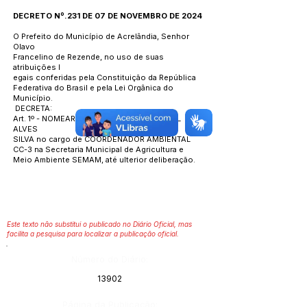
DECRETO Nº.231 DE 07 DE NOVEMBRO DE 2024
O Prefeito do Município de Acrelândia, Senhor
Olavo
Francelino de Rezende, no uso de suas
atribuições l
egais conferidas pela Constituição da República
Federativa do Brasil e pela Lei Orgânica do
Município.
DECRETA:
Art. 1º - NOMEAR o senhor WESLEY GABRIEL
ALVES
SILVA no cargo de COORDENADOR AMBIENTAL
CC-3 na Secretaria Municipal de Agricultura e
Meio Ambiente SEMAM, até ulterior deliberação.
Este texto não substitui o publicado no Diário Oficial, mas
facilita a pesquisa para localizar a publicação oficial.
Número do Diário:
13902
Página da Publicação: