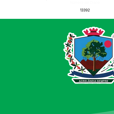
Número do Diário:
13392