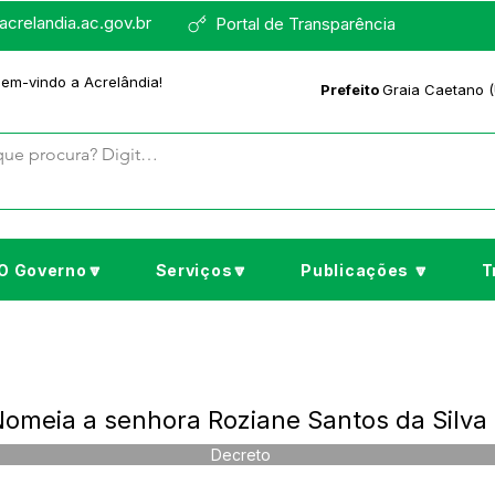
crelandia.ac.gov.br
Portal de Transparência
bem-vindo a Acrelândia!
Prefeito
Graia Caetano (
O Governo🔽
Serviços🔽
Publicações 🔽
T
omeia a senhora Roziane Santos da Silva
Decreto