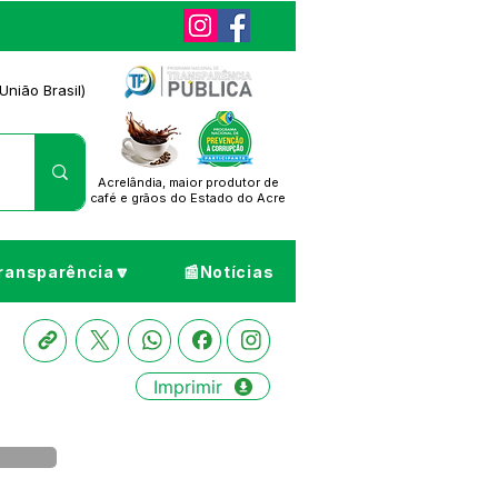
União Brasil)
Acrelândia, maior produtor de
café
e grãos do Estado do Acre
ransparência🔽
📰Notícias
Imprimir