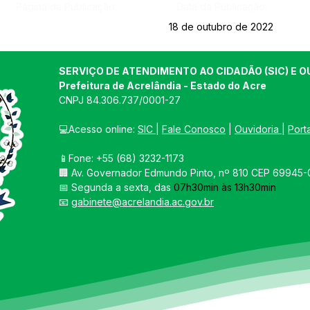
Página da Publicação:
Data da Publicação:
18 de outubro de 2022
SERVIÇO DE ATENDIMENTO AO CIDADÃO (SIC) E O
Prefeitura de Acrelândia - Estado do Acre
CNPJ 
84.306.737/0001-27
💻Acesso online: 
SIC 
| 
Fale Conosco
 | 
Ouvidoria
| 
Port
📱Fone: +55 
(68) 3232-1173
🏢 
Av. Governador Edmundo Pinto, nº 810 CEP 69945-0
📅 Segunda a sexta, das 
07h30min às 13h30min
📧 
gabinete@acrelandia.ac.gov.br