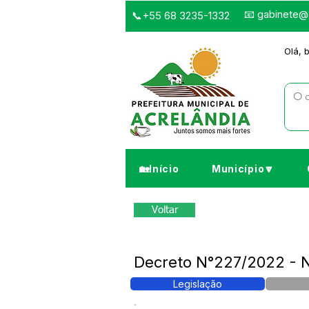
📧
gabinete@a
📞+55 68 3235-1332
Olá, 
🏡Início
Município🔽
Voltar
Decreto N°227/2022 - N
Legislação