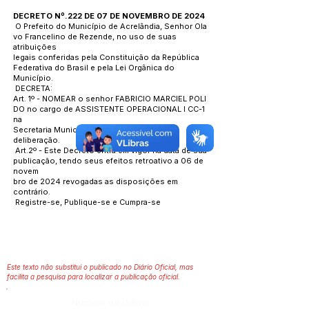
DECRETO Nº.222 DE 07 DE NOVEMBRO DE 2024
O Prefeito do Município de Acrelândia, Senhor Ola
vo Francelino de Rezende, no uso de suas
atribuições
legais conferidas pela Constituição da República
Federativa do Brasil e pela Lei Orgânica do
Município.
DECRETA:
Art. 1º - NOMEAR o senhor FABRICIO MARCIEL POLI
DO no cargo de ASSISTENTE OPERACIONAL I CC-1
na
Secretaria Municipal de Obras, até ulterior
deliberação.
Art.2º - Este Decreto entra em vigor na data de sua
publicação, tendo seus efeitos retroativo a 06 de
novem
bro de 2024 revogadas as disposições em
contrário.
Registre-se, Publique-se e Cumpra-se
Este texto não substitui o publicado no Diário Oficial, mas
facilita a pesquisa para localizar a publicação oficial.
Número do Diário: