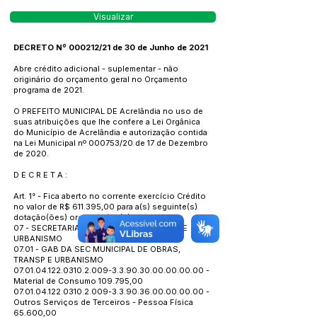
Visualizar
DECRETO Nº 000212/21 de 30 de Junho de 2021
Abre crédito adicional - suplementar - não
originário do orçamento geral no Orçamento
programa de 2021.
O PREFEITO MUNICIPAL DE Acrelândia no uso de
suas atribuições que lhe confere a Lei Orgânica
do Município de Acrelândia e autorização contida
na Lei Municipal nº 000753/20 de 17 de Dezembro
de 2020.
D E C R E T A :
Art. 1° - Fica aberto no corrente exercício Crédito
no valor de R$ 611.395,00 para a(s) seguinte(s)
dotação(ões) orçamentária(s):
07 - SECRETARIA DE OBRAS, TRANSPORTE E
URBANISMO
07.01 - GAB DA SEC MUNICIPAL DE OBRAS,
TRANSP E URBANISMO
07.01.04.122.0310.2.009
-3.3.90.30.00.00.00.00 -
Material de Consumo 109.795,00
07.01.04.122.0310.2.009
-3.3.90.36.00.00.00.00 -
Outros Serviços de Terceiros - Pessoa Física
65.600,00