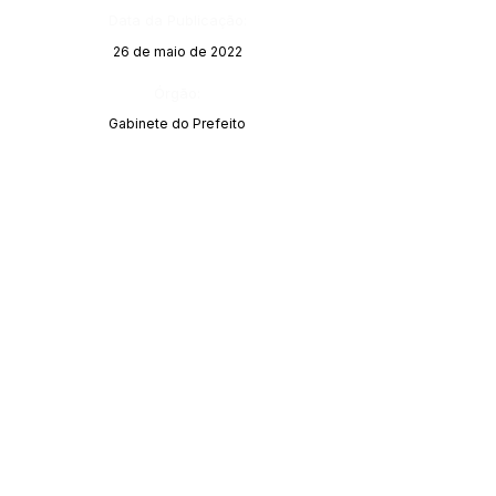
Data da Publicação:
26 de maio de 2022
Órgão:
Gabinete do Prefeito
SERVIÇO DE ATENDIMENTO AO CIDADÃO 