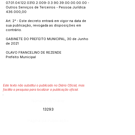
07.01.04.122.0310.2.009
-3.3.90.39.00.00.00.00 -
Outros Serviços de Terceiros - Pessoa Jurídica
436.000,00
Art. 2° - Este decreto entrará em vigor na data de
sua publicação, revogada as disposições em
contrário.
GABINETE DO PREFEITO MUNICIPAL, 30 de Junho
de 2021
OLAVO FRANCELINO DE REZENDE
Prefeito Municipal
Este texto não substitui o publicado no Diário Oficial, mas
facilita a pesquisa para localizar a publicação oficial.
Número do Diário:
13293
Página da Publicação: