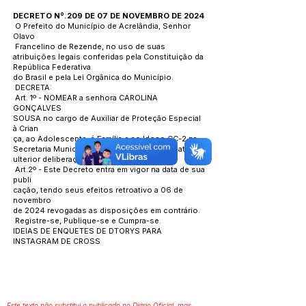
DECRETO Nº.209 DE 07 DE NOVEMBRO DE 2024
O Prefeito do Município de Acrelândia, Senhor
Olavo
Francelino de Rezende, no uso de suas
atribuições legais conferidas pela Constituição da
República Federativa
do Brasil e pela Lei Orgânica do Município.
DECRETA:
Art. 1º - NOMEAR a senhora CAROLINA
GONÇALVES
SOUSA no cargo de Auxiliar de Proteção Especial
à Crian
ça, ao Adolescente, á Família e ao Idoso CC-2 na
Secretaria Municipal de Assistência Social, até
ulterior deliberação.
Art.2º - Este Decreto entra em vigor na data de sua
publi
cação, tendo seus efeitos retroativo a 06 de
novembro
de 2024 revogadas as disposições em contrário.
Registre-se, Publique-se e Cumpra-se.
IDEIAS DE ENQUETES DE DTORYS PARA
INSTAGRAM DE CROSS
Este texto não substitui o publicado no Diário Oficial, mas