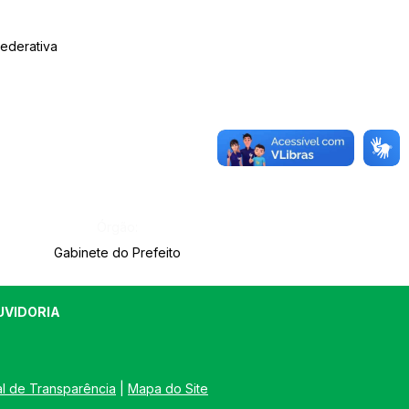
Federativa
Órgão:
Gabinete do Prefeito
UVIDORIA
al de Transparência
 | 
Mapa do Site