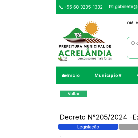
📧
gabinete@a
📞+55 68 3235-1332
Olá, 
🏡Início
Município🔽
Voltar
Decreto N°205/2024 -E
Legislação