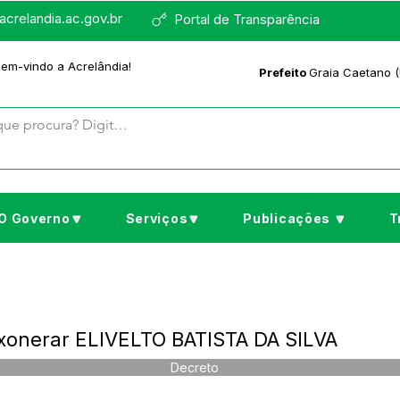
crelandia.ac.gov.br
Portal de Transparência
bem-vindo a Acrelândia!
Prefeito
Graia Caetano (
O Governo🔽
Serviços🔽
Publicações 🔽
T
xonerar ELIVELTO BATISTA DA SILVA
Decreto