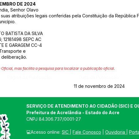
VEMBRO DE 2024
ndia, Senhor Olavo
uas atribuições legais conferidas pela Constituição da República 
nicípio.
LTO BATISTA DA SILVA
G; 12181498 SEPC AC
TE E GARAGEM CC-4
 Transporte e
 deliberação.
 Oficial, mas facilita a pesquisa para localizar a publicação oficial.
Página da Publicação:
Data da Publicação:
11 de novembro de 2024
SERVIÇO DE ATENDIMENTO AO CIDADÃO (SIC) E O
Prefeitura de Acrelândia - Estado do Acre
CNPJ 
84.306.737/0001-27
💻Acesso online: 
SIC 
| 
Fale Conosco
 | 
Ouvidoria
| 
Port