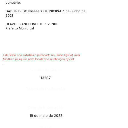
contrário.
GABINETE DO PREFEITO MUNICIPAL, 1 de Junho de
2021
OLAVO FRANCELINO DE REZENDE
Prefeito Municipal
Este texto não substitui o publicado no Diário Oficial, mas
facilita a pesquisa para localizar a publicação oficial.
Número do Diário:
13287
Página da Publicação:
Data da Publicação:
19 de maio de 2022
Órgão: