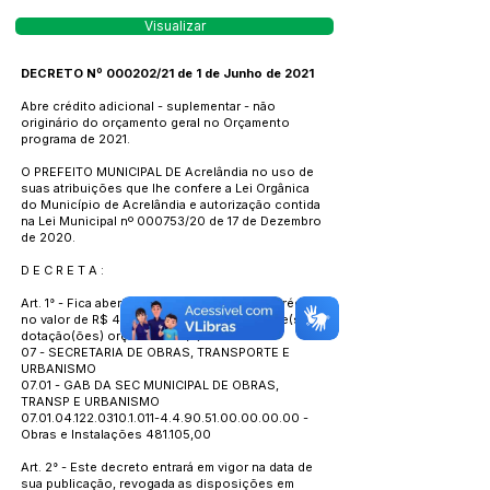
Visualizar
DECRETO Nº 000202/21 de 1 de Junho de 2021
Abre crédito adicional - suplementar - não
originário do orçamento geral no Orçamento
programa de 2021.
O PREFEITO MUNICIPAL DE Acrelândia no uso de
suas atribuições que lhe confere a Lei Orgânica
do Município de Acrelândia e autorização contida
na Lei Municipal nº 000753/20 de 17 de Dezembro
de 2020.
D E C R E T A :
Art. 1° - Fica aberto no corrente exercício Crédito
no valor de R$ 481.105,00 para a(s) seguinte(s)
dotação(ões) orçamentária(s):
07 - SECRETARIA DE OBRAS, TRANSPORTE E
URBANISMO
07.01 - GAB DA SEC MUNICIPAL DE OBRAS,
TRANSP E URBANISMO
07.01.04.122.0310.1.011
-4.4.90.51.00.00.00.00 -
Obras e Instalações 481.105,00
Art. 2° - Este decreto entrará em vigor na data de
sua publicação, revogada as disposições em