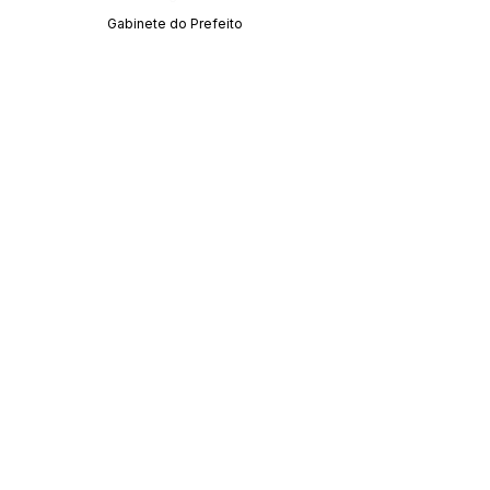
Gabinete do Prefeito
SERVIÇO DE ATENDIMENTO AO CIDADÃO 
(SIC) E OUVIDORIA
Prefeitura de Acrelândia - Estado do Acre
CNPJ 
84.306.737/0001-27